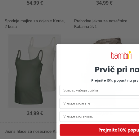
54,99 €
34,99 €
Spodnja majica za dojenje Kerrie,
Prehodna jakna za nosečnice
2 kosa
Katarina 3v1
Prvič pri n
Prejmite 10% popust na prv
34,99 €
99,99 €
Prejmite 10% popu
Jeans hlače za nosečnice Kairo
Majica za nosečnice Mia, 2 kosa