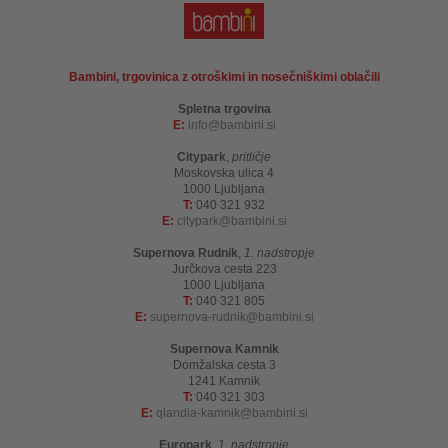
Bambini, trgovinica z otroškimi in nosečniškimi oblačili
Spletna trgovina
E:
info
bambini.si
Citypark
,
pritličje
Moskovska ulica 4
1000 Ljubljana
T:
040 321 932
E:
citypark
bambini.si
Supernova Rudnik
,
1. nadstropje
Jurčkova cesta 223
1000 Ljubljana
T:
040 321 805
E:
supernova-rudnik
bambini.si
Supernova Kamnik
Domžalska cesta 3
1241 Kamnik
T:
040 321 303
E:
qlandia-kamnik
bambini.si
Europark
,
1. nadstropje