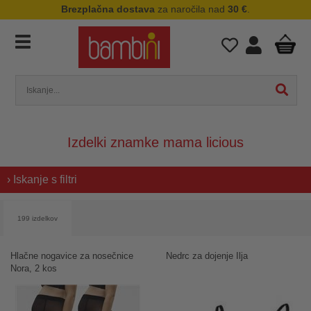
Brezplačna dostava
za naročila nad
30 €
.
Izdelki znamke mama licious
› Iskanje s filtri
199 izdelkov
Hlačne nogavice za nosečnice
Nedrc za dojenje Ilja
Nora, 2 kos