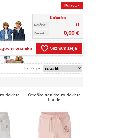
Prijava
»
Košarica
0
Količina:
0,00
€
Znesek:
Seznam želja
agovne znamke
Razvrsti po:
 za dekleta
Otroška trenirka za dekleta
Laurie