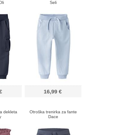
Oli
Seli
€
16,99 €
a dekleta
Otroška trenirka za fante
y
Dace