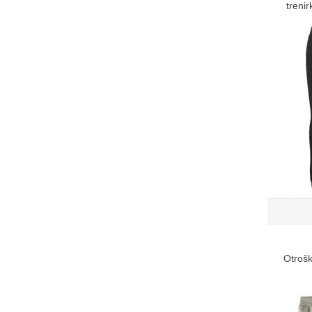
treni
Otrošk