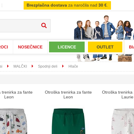
Brezplačna dostava
za naročila nad
30 €
.
OCI
NOSEČNICE
LICENCE
OUTLET
Bl
si
MALČKI
Spodnji deli
Hlače
 trenirka za fante
Otroška trenirka za fante
Otroška trenirka
Leon
Leon
Laurie