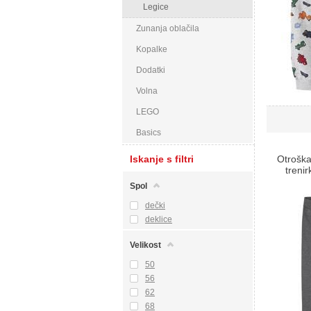
Legice
Zunanja oblačila
Kopalke
Dodatki
Volna
LEGO
Basics
Iskanje s filtri
Otroš
treni
Spol
dečki
deklice
Velikost
50
56
62
68