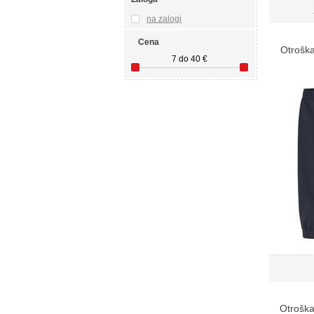
na zalogi
Cena
Otroška
7
do
40
€
Otroš