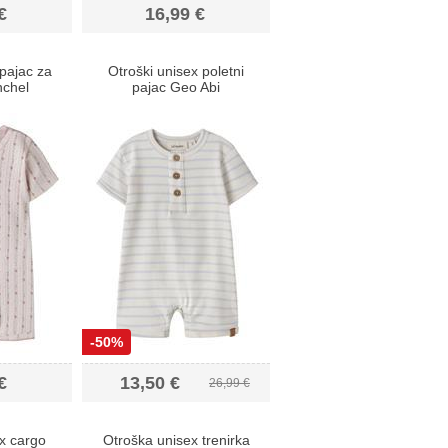
€
16,99 €
 pajac za
Otroški unisex poletni
nchel
pajac Geo Abi
-50%
€
13,50 €
26,99 €
x cargo
Otroška unisex trenirka