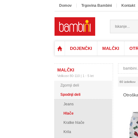
Domov
Trgovina Bambini
Kontakt
DOJENČKI
MALČKI
OTR
bambini.
MALČKI
Velikost 80-110 | 1 - 5 let
60 izdelkov
Zgornji deli
Spodnji deli
Otroška
Jeans
Hlače
Kratke hlače
Krila