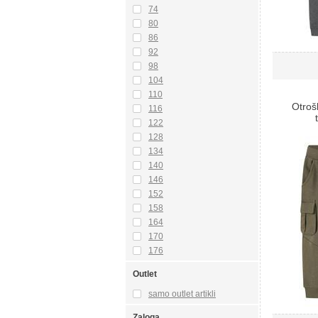
74
80
86
92
98
104
110
Otroš
116
122
128
134
140
146
152
158
164
170
176
Outlet
samo outlet artikli
Zaloga