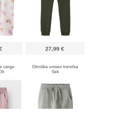
€
27,99 €
x cargo
Otroška unisex trenirka
Oli
Seli