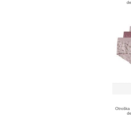
de
Otroška 
de