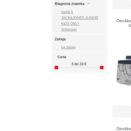
Blagovna znamka
name it
JACK&JONES JUNIOR
Otroške
KIDS ONLY
f
Schiesser
Zaloga
na zalogi
Cena
5
do
33
€
Otroške