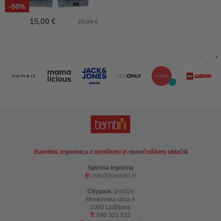
-50%
15,00 €
29,99 €
Bambini, trgovinica z otroškimi in nosečniškimi oblačili
Spletna trgovina
E:
info
bambini.si
Citypark
,
pritličje
Moskovska ulica 4
1000 Ljubljana
T:
040 321 932