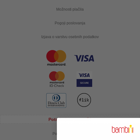
Možnosti plačila
Pogoji poslovanja
Izjava o varstvu osebnih podatkov
Potrebujete pomoč?
Pomoč uporabnikom