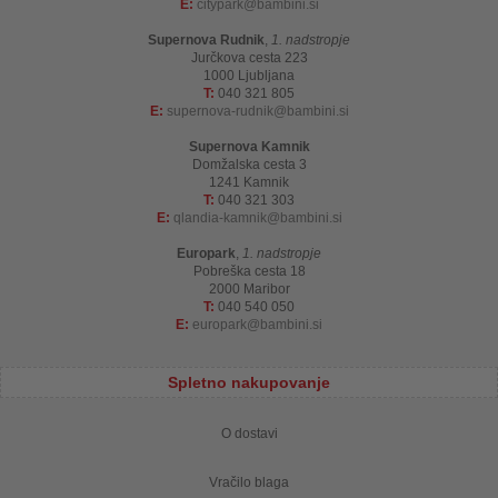
E:
citypark
bambini.si
Supernova Rudnik
,
1. nadstropje
Jurčkova cesta 223
1000 Ljubljana
T:
040 321 805
E:
supernova-rudnik
bambini.si
Supernova Kamnik
Domžalska cesta 3
1241 Kamnik
T:
040 321 303
E:
qlandia-kamnik
bambini.si
Europark
,
1. nadstropje
Pobreška cesta 18
2000 Maribor
T:
040 540 050
E:
europark
bambini.si
Spletno nakupovanje
O dostavi
Vračilo blaga