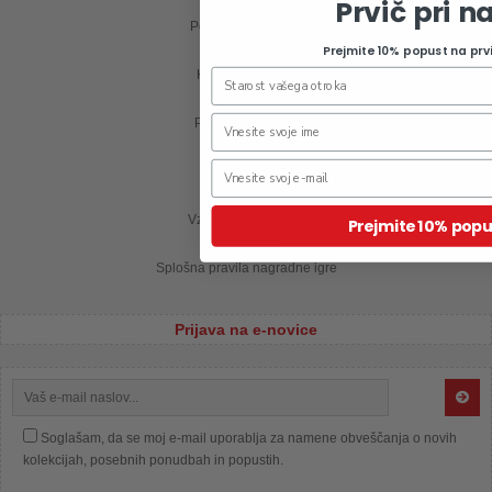
Prvič pri n
Pogosta vprašanja
Prejmite 10% popust na prv
Kontaktirajte nas
Postopek nakupa
Moj profil
Vzdrževanje oblačil
Prejmite 10% popu
Splošna pravila nagradne igre
Prijava na e-novice
Soglašam, da se moj e-mail uporablja za namene obveščanja o novih
kolekcijah, posebnih ponudbah in popustih.