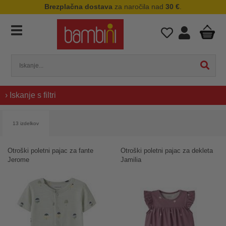
Brezplačna dostava
za naročila nad
30 €
.
› Iskanje s filtri
13 izdelkov
Otroški poletni pajac za fante
Otroški poletni pajac za dekleta
Jerome
Jamilia