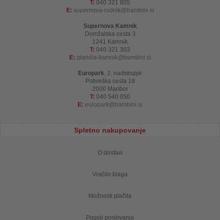
T:
040 321 805
E:
supernova-rudnik
bambini.si
Supernova Kamnik
Domžalska cesta 3
1241 Kamnik
T:
040 321 303
E:
qlandia-kamnik
bambini.si
Europark
,
1. nadstropje
Pobreška cesta 18
2000 Maribor
T:
040 540 050
E:
europark
bambini.si
Spletno nakupovanje
O dostavi
Vračilo blaga
Možnosti plačila
Pogoji poslovanja