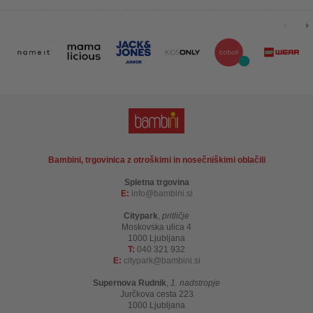
Bambini, trgovinica z otroškimi in nosečniškimi oblačili
Spletna trgovina
E:
info
bambini.si
Citypark
,
pritličje
Moskovska ulica 4
1000 Ljubljana
T:
040 321 932
E:
citypark
bambini.si
Supernova Rudnik
,
1. nadstropje
Jurčkova cesta 223
1000 Ljubljana