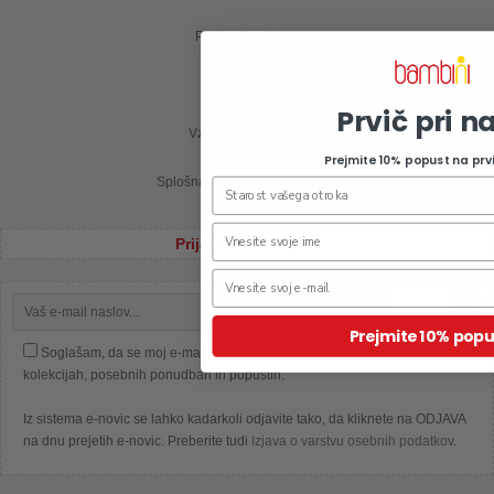
Postopek nakupa
Moj profil
Prvič pri n
Vzdrževanje oblačil
Prejmite 10% popust na prv
Splošna pravila nagradne igre
Prijava na e-novice
Prejmite 10% popu
Soglašam, da se moj e-mail uporablja za namene obveščanja o novih
kolekcijah, posebnih ponudbah in popustih.
Iz sistema e-novic se lahko kadarkoli odjavite tako, da kliknete na ODJAVA
na dnu prejetih e-novic. Preberite tudi
Izjava o varstvu osebnih podatkov
.