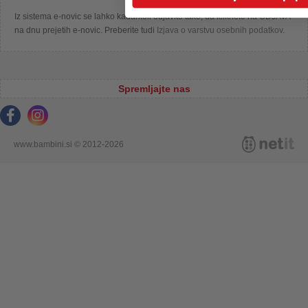
Iz sistema e-novic se lahko kadarkoli odjavite tako, da kliknete na ODJAVA
na dnu prejetih e-novic. Preberite tudi
Izjava o varstvu osebnih podatkov
.
Spremljajte nas
www.bambini.si © 2012-2026