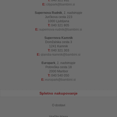
T:
040 321 932
E:
citypark
bambini.si
Supernova Rudnik
,
1. nadstropje
Jurčkova cesta 223
1000 Ljubljana
T:
040 321 805
E:
supernova-rudnik
bambini.si
Supernova Kamnik
Domžalska cesta 3
1241 Kamnik
T:
040 321 303
E:
qlandia-kamnik
bambini.si
Europark
,
1. nadstropje
Pobreška cesta 18
2000 Maribor
T:
040 540 050
E:
europark
bambini.si
Spletno nakupovanje
O dostavi
Vračilo blaga