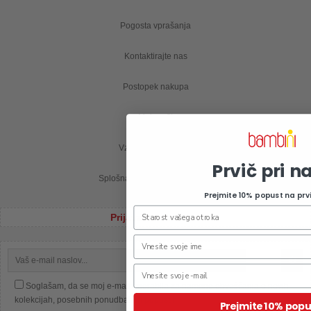
Pogosta vprašanja
Kontaktirajte nas
Postopek nakupa
Moj profil
Vzdrževanje oblačil
Prvič pri n
Splošna pravila nagradne igre
Prejmite 10% popust na prv
Prijava na e-novice
Soglašam, da se moj e-mail uporablja za namene obveščanja o novih
kolekcijah, posebnih ponudbah in popustih.
Prejmite 10% popu