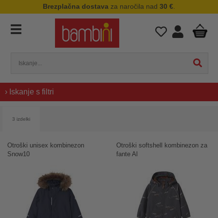
Brezplačna dostava
za naročila nad
30 €
.
› Iskanje s filtri
3 izdelki
Otroški unisex kombinezon
Otroški softshell kombinezon za
Snow10
fante Al