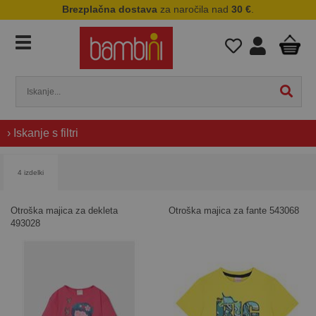
Brezplačna dostava
za naročila nad
30 €
.
› Iskanje s filtri
4 izdelki
Otroška majica za dekleta
Otroška majica za fante 543068
493028