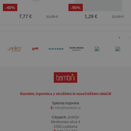
-40%
-90%
7,77 €
1,29 €
12,95 €
12,90 €
Bambini, trgovinica z otroškimi in nosečniškimi oblačili
Spletna trgovina
E:
info
bambini.si
Citypark
,
pritličje
Moskovska ulica 4
1000 Ljubljana