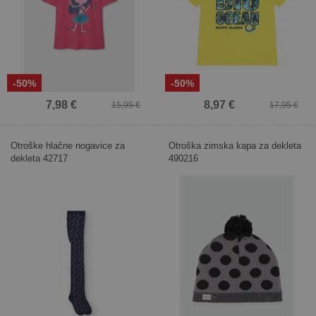
-50%
-50%
7,98 €
8,97 €
15,95 €
17,95 €
Otroške hlačne nogavice za
Otroška zimska kapa za dekleta
dekleta 42717
490216