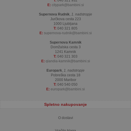
T:
040 321 932
E:
citypark
bambini.si
Supernova Rudnik
,
1. nadstropje
Jurčkova cesta 223
1000 Ljubljana
T:
040 321 805
E:
supernova-rudnik
bambini.si
Supernova Kamnik
Domžalska cesta 3
1241 Kamnik
T:
040 321 303
E:
qlandia-kamnik
bambini.si
Europark
,
1. nadstropje
Pobreška cesta 18
2000 Maribor
T:
040 540 050
E:
europark
bambini.si
Spletno nakupovanje
O dostavi
Vračilo blaga