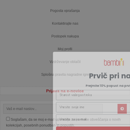
Pogosta vprašanja
Kontaktirajte nas
Postopek nakupa
Moj profil
Vzdrževanje oblačil
Prvič pri n
Splošna pravila nagradne igre
Prejmite 10% popust na prv
Prijava na e-novice
Soglašam, da se moj e-mail uporablja za namene obveščanja o novih
kolekcijah, posebnih ponudbah in popustih.
Prejmite 10% popu