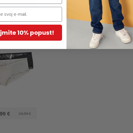
34,99 €
21,99 €
37,99 
dnje hlače za
nice Senia Lace
jmite 10% popust!
99 €
24,99 €