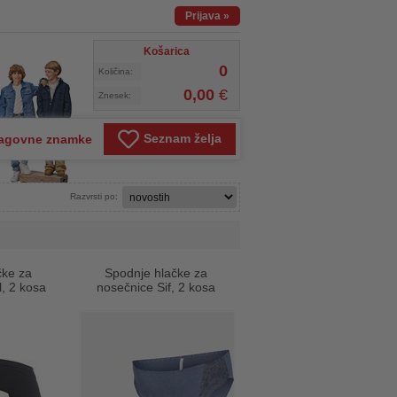
Prijava
»
Košarica
0
Količina:
0,00
€
Znesek:
Seznam želja
agovne znamke
Razvrsti po:
čke za
Spodnje hlačke za
, 2 kosa
nosečnice Sif, 2 kosa