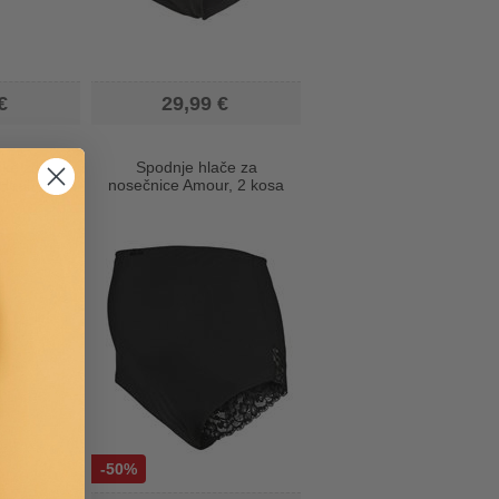
€
29,99 €
čke za
Spodnje hlače za
Heal
nosečnice Amour, 2 kosa
-50%