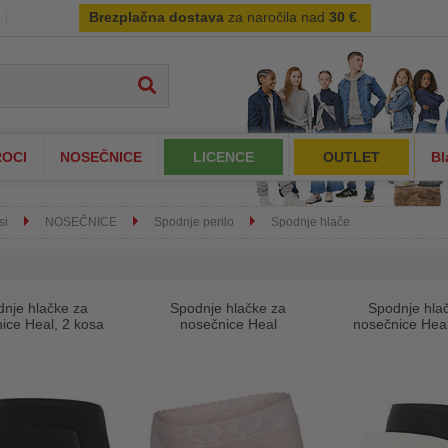
Brezplačna dostava
za naročila nad
30 €
.
OCI
NOSEČNICE
LICENCE
OUTLET
Bl
si
NOSEČNICE
Spodnje perilo
Spodnje hlače
nje hlačke za
Spodnje hlačke za
Spodnje hla
ice Heal, 2 kosa
nosečnice Heal
nosečnice Heal