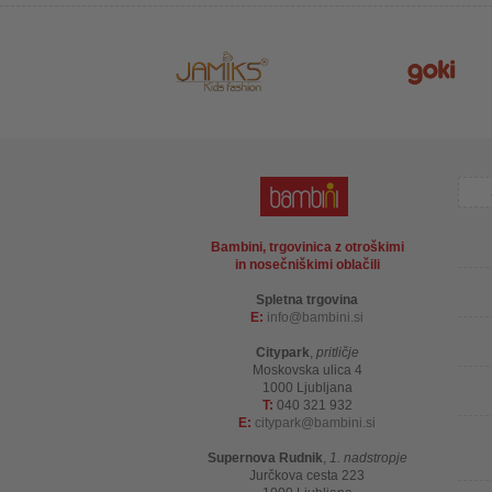
Bambini, trgovinica z otroškimi
in nosečniškimi oblačili
Spletna trgovina
E:
info
bambini.si
Citypark
,
pritličje
Moskovska ulica 4
1000 Ljubljana
T:
040 321 932
E:
citypark
bambini.si
Supernova Rudnik
,
1. nadstropje
Jurčkova cesta 223