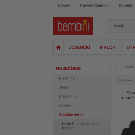
Domov
Trgovina Bambini
Kontakt
DOJENČKI
MALČKI
OTR
bambini.
NOSEČNICE
Pletenine
13 izdelkov
Jeans
Spod
Hlače/krila
nosečn
Obleke
Spodnje perilo
Nedrci za nosečnost in
dojenje