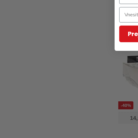
Spo
noseč
Pre
-40%
14,