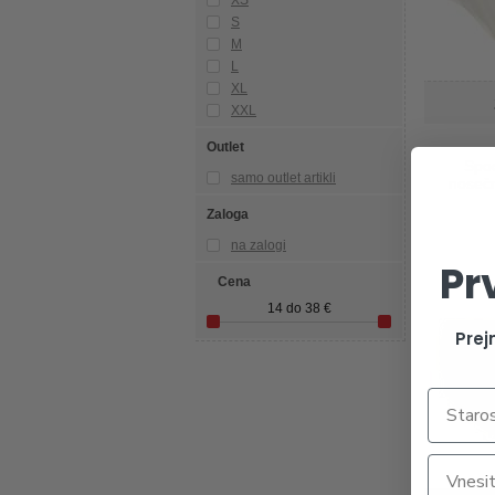
S
M
L
XL
XXL
Outlet
Spod
samo outlet artikli
nosečn
Zaloga
na zalogi
Pr
Cena
14
do
38
€
Prej