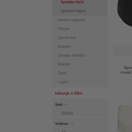
Spodnje hlače
Spodnje majice
Hlačne nogavice
Pižame
Zgornji deli
Kopalke
Zunanja oblačila
Dojenje
Spod
nosečn
Šport
Legice
Iskanje s filtri
Spol
deklice
Velikost
XS