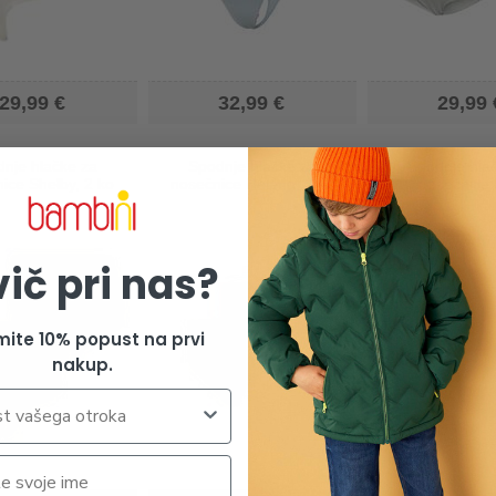
29,99 €
32,99 €
29,99 
nje hlačke za
Spodnje hlačke za
Spodnje hla
ice Shelby, 2 ko
nosečnice Helena, 2 ko
nosečnice 
vič pri nas?
mite 10% popust na prvi
nakup.