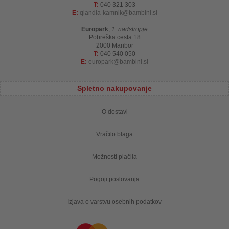
T:
040 321 303
E:
qlandia-kamnik
bambini.si
Europark
,
1. nadstropje
Pobreška cesta 18
2000 Maribor
T:
040 540 050
E:
europark
bambini.si
Spletno nakupovanje
O dostavi
Vračilo blaga
Možnosti plačila
Pogoji poslovanja
Izjava o varstvu osebnih podatkov