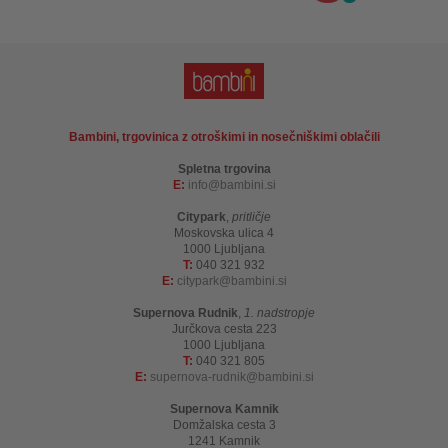
Bambini, trgovinica z otroškimi in nosečniškimi oblačili
Spletna trgovina
E:
info
bambini.si
Citypark
,
pritličje
Moskovska ulica 4
1000 Ljubljana
T:
040 321 932
E:
citypark
bambini.si
Supernova Rudnik
,
1. nadstropje
Jurčkova cesta 223
1000 Ljubljana
T:
040 321 805
E:
supernova-rudnik
bambini.si
Supernova Kamnik
Domžalska cesta 3
1241 Kamnik