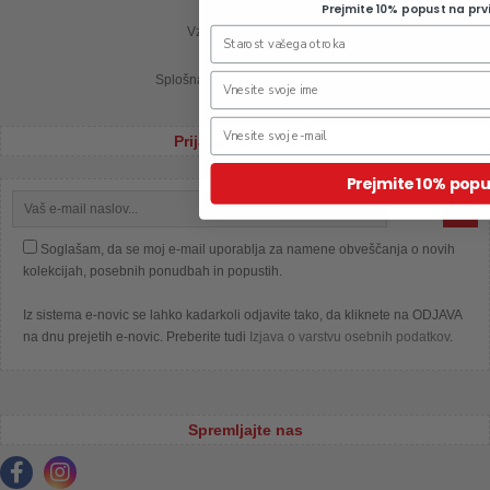
Prejmite 10% popust na prv
Vzdrževanje oblačil
Splošna pravila nagradne igre
Prijava na e-novice
Prejmite 10% popu
Soglašam, da se moj e-mail uporablja za namene obveščanja o novih
kolekcijah, posebnih ponudbah in popustih.
Iz sistema e-novic se lahko kadarkoli odjavite tako, da kliknete na ODJAVA
na dnu prejetih e-novic. Preberite tudi
Izjava o varstvu osebnih podatkov
.
Spremljajte nas