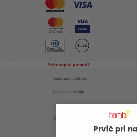
Potrebujete pomoč?
Pomoč uporabnikom
Pogosta vprašanja
Kontaktirajte nas
Postopek nakupa
Prvič pri n
Moj profil