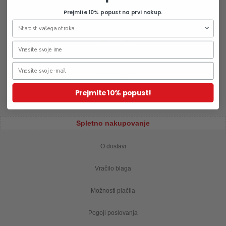
E:
supernova-rudnik
bambini.si
Prejmite 10% popust na prvi nakup.
Supernova Kamnik
Domžalska cesta 3
1241 Kamnik
T:
040 321 303
E:
qlandia-kamnik
bambini.si
Europark
,
1. nadstropje
Pobreška cesta 18
2000 Maribor
T:
040 540 050
Prejmite 10% popust!
E:
europark
bambini.si
Spletno nakupovanje
O dostavi
Vračilo blaga
Možnosti plačila
Pogoji poslovanja