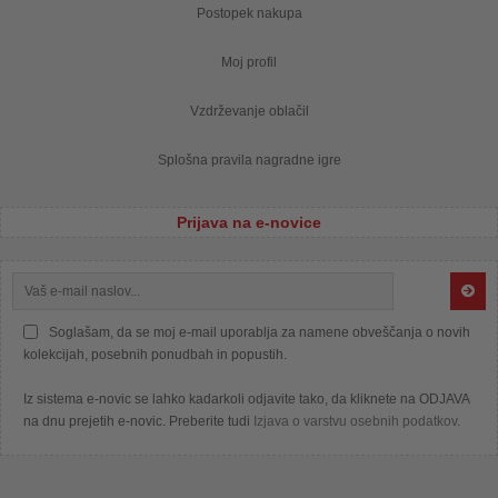
Postopek nakupa
Moj profil
Vzdrževanje oblačil
Splošna pravila nagradne igre
Prijava na e-novice
Soglašam, da se moj e-mail uporablja za namene obveščanja o novih
kolekcijah, posebnih ponudbah in popustih.
Iz sistema e-novic se lahko kadarkoli odjavite tako, da kliknete na ODJAVA
na dnu prejetih e-novic. Preberite tudi
Izjava o varstvu osebnih podatkov
.