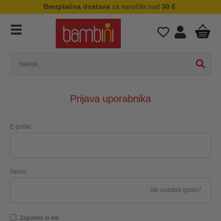
Brezplačna dostava
za naročila nad
30 €
.
Prijava uporabnika
E-pošta:
Geslo:
Ste pozabili geslo?
Zapomni si me