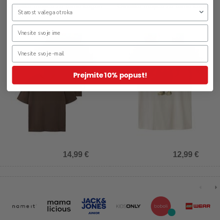
Otroška majica za fante Logan
Otroška majica za fante Legu
Prejmite 10% popust!
14,99 €
12,99 €