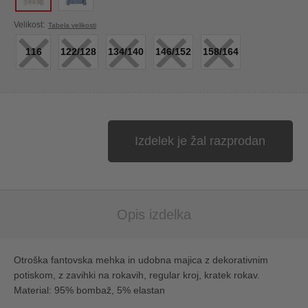
×
×
×
×
×
Velikost:
Tabela velikosti
116
122/128
134/140
146/152
158/164
Izdelek je žal razprodan
Opis izdelka
Otroška fantovska mehka in udobna majica z dekorativnim
potiskom, z zavihki na rokavih, regular kroj, kratek rokav.
Material: 95% bombaž, 5% elastan