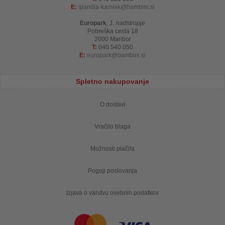
E:
qlandia-kamnik
bambini.si
Europark
,
1. nadstropje
Pobreška cesta 18
2000 Maribor
T:
040 540 050
E:
europark
bambini.si
Spletno nakupovanje
O dostavi
Vračilo blaga
Možnosti plačila
Pogoji poslovanja
Izjava o varstvu osebnih podatkov