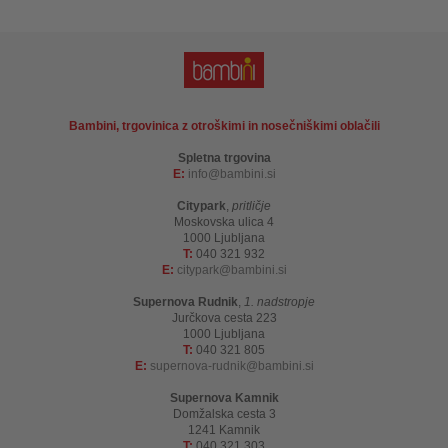
Bambini, trgovinica z otroškimi in nosečniškimi oblačili
Spletna trgovina
E:
info
bambini.si
Citypark
,
pritličje
Moskovska ulica 4
1000 Ljubljana
T:
040 321 932
E:
citypark
bambini.si
Supernova Rudnik
,
1. nadstropje
Jurčkova cesta 223
1000 Ljubljana
T:
040 321 805
E:
supernova-rudnik
bambini.si
Supernova Kamnik
Domžalska cesta 3
1241 Kamnik
T:
040 321 303