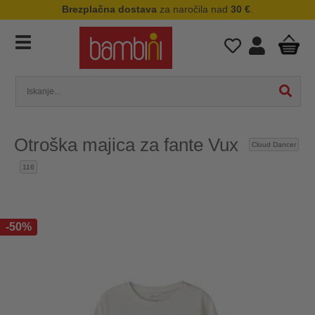
Brezplačna dostava
za naročila nad
30 €
.
Otroška majica za fante Vux
Cloud Dancer
116
-50%