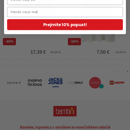
Prejmite 10% popust!
-40%
-50%
17,39 €
7,50 €
28,99 €
14,99 €
Bambini, trgovinica z otroškimi in nosečniškimi oblačili