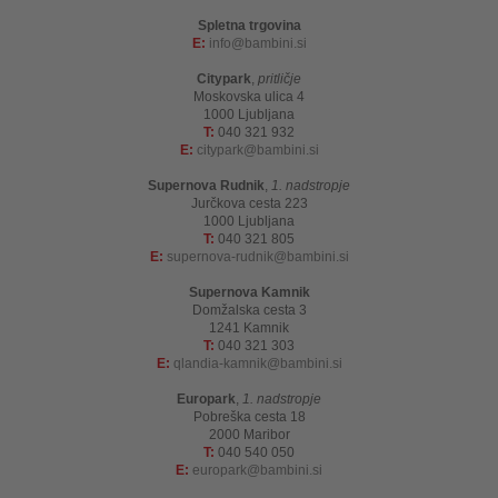
Spletna trgovina
E:
info
bambini.si
Citypark
,
pritličje
Moskovska ulica 4
1000 Ljubljana
T:
040 321 932
E:
citypark
bambini.si
Supernova Rudnik
,
1. nadstropje
Jurčkova cesta 223
1000 Ljubljana
T:
040 321 805
E:
supernova-rudnik
bambini.si
Supernova Kamnik
Domžalska cesta 3
1241 Kamnik
T:
040 321 303
E:
qlandia-kamnik
bambini.si
Europark
,
1. nadstropje
Pobreška cesta 18
2000 Maribor
T:
040 540 050
E:
europark
bambini.si