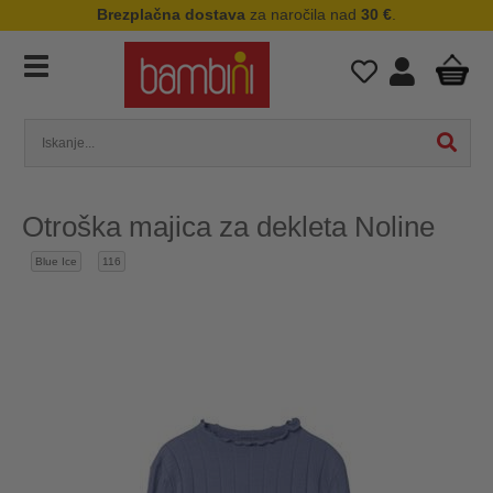
Brezplačna dostava
za naročila nad
30 €
.
Otroška majica za dekleta Noline
Blue Ice
116