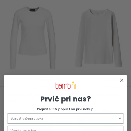
17,99 €
12,99 €
Otroški pulover za dekleta
Otroška obleka za dekleta
Prvič pri nas?
Fatama
Hazel
Prejmite 10% popust na prvi nakup.