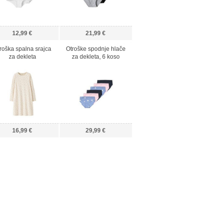
12,99 €
21,99 €
roška spalna srajca
Otroške spodnje hlače
za dekleta
za dekleta, 6 koso
16,99 €
29,99 €