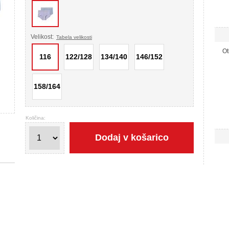
Velikost:
Tabela velikosti
Ot
116
122/128
134/140
146/152
158/164
Količina:
Dodaj v košarico