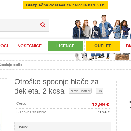
Brezplačna dostava
za naročila nad
30 €
.
OCI
NOSEČNICE
LICENCE
OUTLET
Bl
Spodnje perilo
Otroške spodnje hlače za
dekleta, 2 kosa
Purple Heather
116
Ot
Cena:
12,99 €
Blagovna znamka:
name it
Barva: