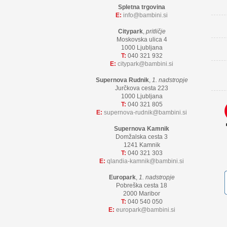
Spletna trgovina
E:
info
bambini.si
Citypark
,
pritličje
Moskovska ulica 4
1000 Ljubljana
T:
040 321 932
E:
citypark
bambini.si
Supernova Rudnik
,
1. nadstropje
Jurčkova cesta 223
1000 Ljubljana
T:
040 321 805
E:
supernova-rudnik
bambini.si
Supernova Kamnik
Domžalska cesta 3
1241 Kamnik
T:
040 321 303
E:
qlandia-kamnik
bambini.si
Europark
,
1. nadstropje
Pobreška cesta 18
2000 Maribor
T:
040 540 050
E:
europark
bambini.si