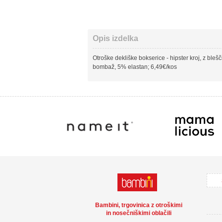
Opis izdelka
Otroške dekliške bokserice - hipster kroj, z blešč
bombaž, 5% elastan; 6,49€/kos
Bambini, trgovinica z otroškimi
in nosečniškimi oblačili