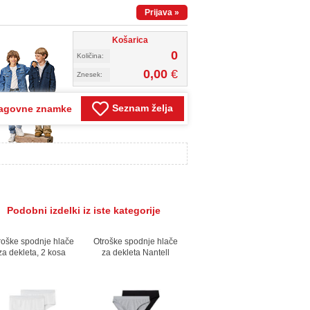
Prijava
»
Košarica
0
Količina:
0,00
€
Znesek:
Seznam želja
agovne znamke
Podobni izdelki iz iste kategorije
roške spodnje hlače
Otroške spodnje hlače
za dekleta, 2 kosa
za dekleta Nantell