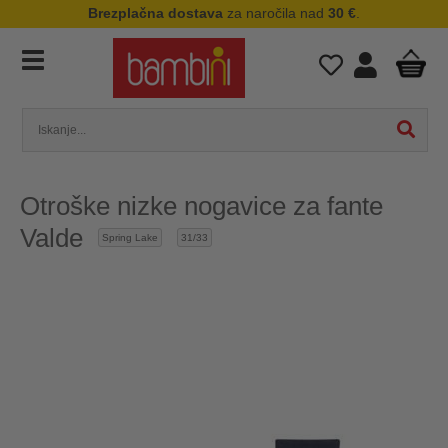
Brezplačna dostava
za naročila nad
30 €
.
Otroške nizke nogavice za fante
Valde
Spring Lake
31/33