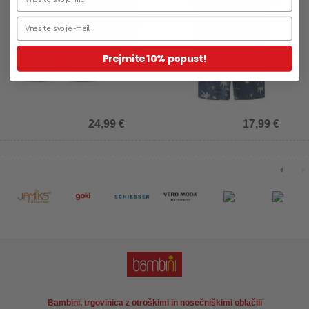
Prejmite 10% popust!
24,99 €
17,99 €
Bambini, trgovinica z otroškimi in nosečniškimi oblačili