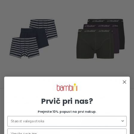
16,99 €
19,99 €
Otroške spodnje hlače za
Otroška kratka pižama za
Prvič pri nas?
fante Lichfield
fante
Prejmite 10% popust na prvi nakup.