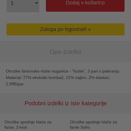
Dodaj v košarico
Zaloga po trgovinah »
Opis izdelka
Otroške fantovske nizke nogavice - "footie", 3 pari v pakiranju.
Material: 77% ekološki bombaž, 21% najlon, 2% elastan;
2,99€/par
Podobni izdelki iz iste kategorije
Otroške spodnje hlače za
Otroške spodnje hlače za
fante, 3 kosi
fante Soho