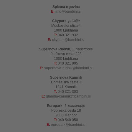
Spletna trgovina
E:
info
bambini.si
Citypark
,
pritličje
Moskovska ulica 4
1000 Ljubljana
T:
040 321 932
E:
citypark
bambini.si
Supernova Rudnik
,
1. nadstropje
Jurčkova cesta 223
1000 Ljubljana
T:
040 321 805
E:
supernova-rudnik
bambini.si
Supernova Kamnik
Domžalska cesta 3
1241 Kamnik
T:
040 321 303
E:
qlandia-kamnik
bambini.si
Europark
,
1. nadstropje
Pobreška cesta 18
2000 Maribor
T:
040 540 050
E:
europark
bambini.si