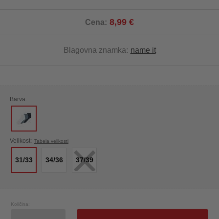
8,99 €
Cena:
Blagovna znamka:
name it
Barva:
×
Velikost:
Tabela velikosti
31/33
34/36
37/39
Količina: