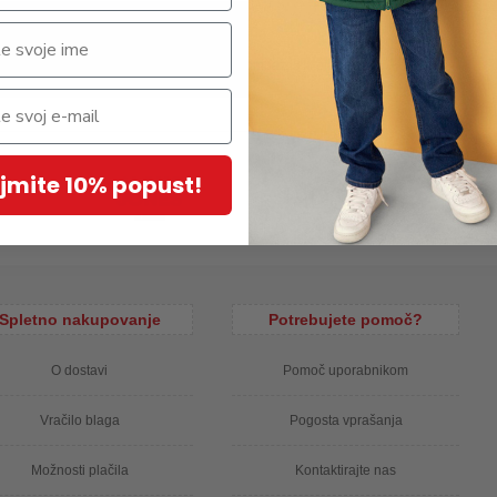
, udoben in raztegljiv kroj. Material: 95% bombaž, 5% elastan
jmite 10% popust!
Spletno nakupovanje
Potrebujete pomoč?
O dostavi
Pomoč uporabnikom
Vračilo blaga
Pogosta vprašanja
Možnosti plačila
Kontaktirajte nas