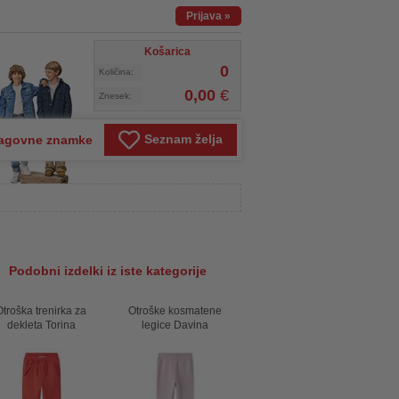
Prijava
»
Košarica
0
Količina:
0,00
€
Znesek:
Seznam želja
agovne znamke
Podobni izdelki iz iste kategorije
Otroška trenirka za
Otroške kosmatene
dekleta Torina
legice Davina