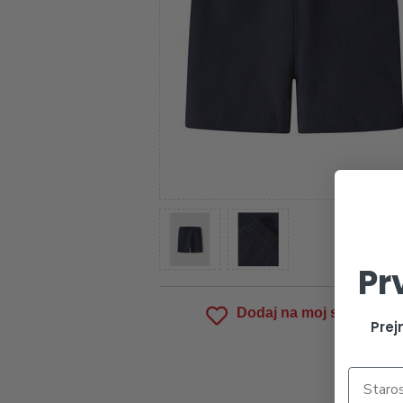
Pr
Dodaj na moj seznam
Prej