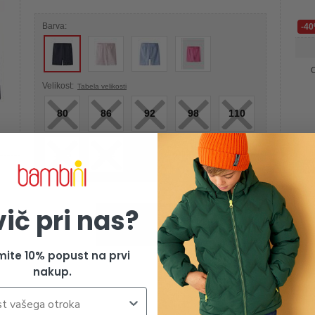
Barva:
-4
O
×
×
×
×
×
Velikost:
Tabela velikosti
80
86
92
98
110
×
×
116
122
-5
vič pri nas?
Izdelek je žal razprodan
mite 10% popust na prvi
nakup.