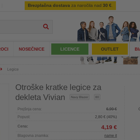
Brezplačna dostava
za naročila nad
30 €
.
OCI
NOSEČNICE
LICENCE
OUTLET
Bl
Legice
Otroške kratke legice za
dekleta Vivian
Navy Blazer
80
Prejšnja cena:
6,99 €
Popust:
2,80 € (40%)
Cena:
4,19 €
Blagovna znamka:
name it