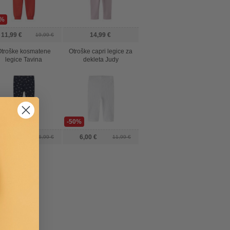
0%
11,99 €
14,99 €
19,99 €
troške kosmatene
Otroške capri legice za
legice Tavina
dekleta Judy
0%
-50%
8,49 €
6,00 €
16,99 €
11,99 €