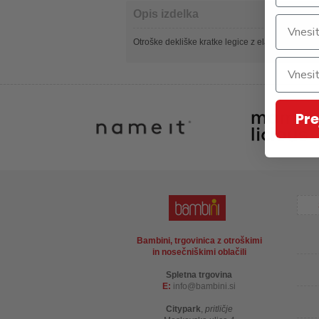
Opis izdelka
Otroške dekliške kratke legice z elastiko v pasu
Pre
Bambini, trgovinica z otroškimi
in nosečniškimi oblačili
Spletna trgovina
E:
info
bambini.si
Citypark
,
pritličje