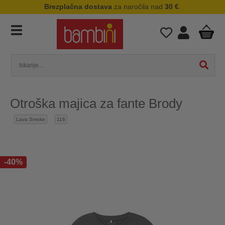
Brezplačna dostava
za naročila nad
30 €
.
Otroška majica za fante Brody
Lava Smoke
116
-40%