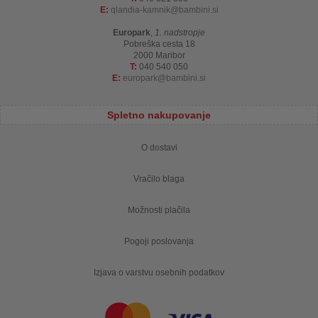
E:
qlandia-kamnik
bambini.si
Europark
,
1. nadstropje
Pobreška cesta 18
2000 Maribor
T:
040 540 050
E:
europark
bambini.si
Spletno nakupovanje
O dostavi
Vračilo blaga
Možnosti plačila
Pogoji poslovanja
Izjava o varstvu osebnih podatkov