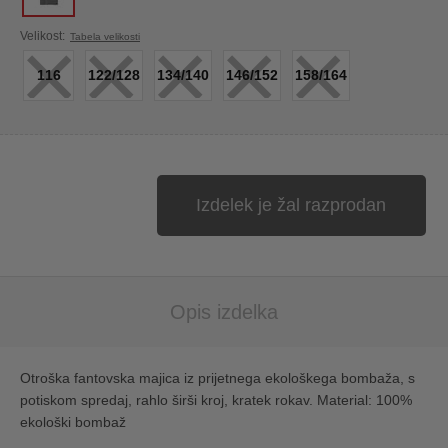
×
×
×
×
×
Velikost:
Tabela velikosti
116
122/128
134/140
146/152
158/164
Izdelek je žal razprodan
Opis izdelka
Otroška fantovska majica iz prijetnega ekološkega bombaža, s
potiskom spredaj, rahlo širši kroj, kratek rokav. Material: 100%
ekološki bombaž