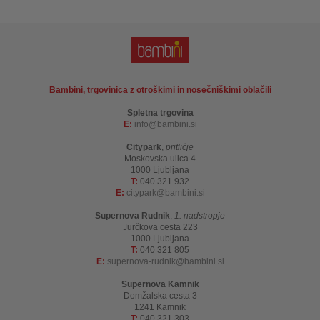
Bambini, trgovinica z otroškimi in nosečniškimi oblačili
Spletna trgovina
E:
info
bambini.si
Citypark
,
pritličje
Moskovska ulica 4
1000 Ljubljana
T:
040 321 932
E:
citypark
bambini.si
Supernova Rudnik
,
1. nadstropje
Jurčkova cesta 223
1000 Ljubljana
T:
040 321 805
E:
supernova-rudnik
bambini.si
Supernova Kamnik
Domžalska cesta 3
1241 Kamnik
T:
040 321 303