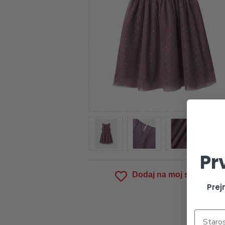
Pr
Dodaj na moj seznam
Prej