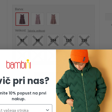
Barva:
×
×
×
×
×
Velikost:
Tabela velikosti
92
98
104
110
116
×
×
×
×
×
122
128
134
146
152
vič pri nas?
Izdelek je žal razprodan
mite 10% popust na prvi
nakup.