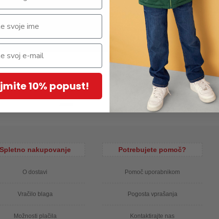
er vzorcem s pikami, z okrasnim paščkom z bleščicami, podložena s
om zadaj. Material: 100% poliester; podloga: 100% poliester
jmite 10% popust!
Spletno nakupovanje
Potrebujete pomoč?
O dostavi
Pomoč uporabnikom
Vračilo blaga
Pogosta vprašanja
Možnosti plačila
Kontaktirajte nas