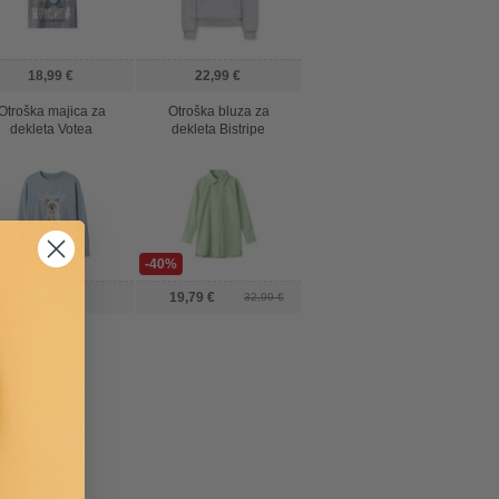
18,99 €
22,99 €
Otroška majica za
Otroška bluza za
dekleta Votea
dekleta Bistripe
-40%
11,99 €
19,79 €
32,99 €