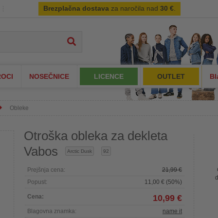
Brezplačna dostava
za naročila nad
30 €
.
OCI
NOSEČNICE
LICENCE
OUTLET
Bl
Obleke
Otroška obleka za dekleta
Vabos
Arctic Dusk
92
Prejšnja cena:
21,99 €
d
Popust:
11,00 € (50%)
Cena:
10,99 €
Blagovna znamka:
name it