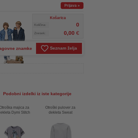
Prijava
»
Košarica
0
Količina:
0,00
€
Znesek:
Seznam želja
agovne znamke
Podobni izdelki iz iste kategorije
Otroška majica za
Otroški pulover za
ekleta Dymi Stitch
dekleta Sweat