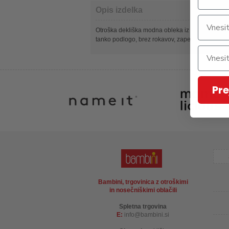
Opis izdelka
Otroška dekliška modna obleka iz tila, z all ov
tanko podlogo, brez rokavov, zapenjanje z gumb
Pre
Bambini, trgovinica z otroškimi
in nosečniškimi oblačili
Spletna trgovina
E:
info
bambini.si