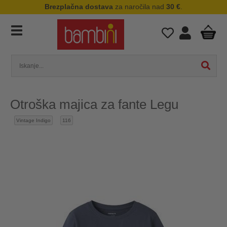
Brezplačna dostava
za naročila nad
30 €
.
Otroška majica za fante Legu
Vintage Indigo
116