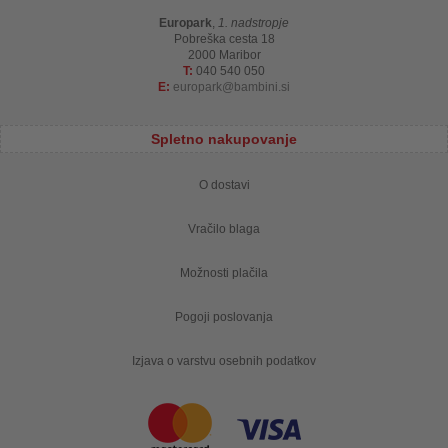
Europark
,
1. nadstropje
Pobreška cesta 18
2000 Maribor
T:
040 540 050
E:
europark
bambini.si
Spletno nakupovanje
O dostavi
Vračilo blaga
Možnosti plačila
Pogoji poslovanja
Izjava o varstvu osebnih podatkov