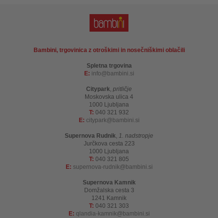
Bambini, trgovinica z otroškimi in nosečniškimi oblačili
Spletna trgovina
E:
info
bambini.si
Citypark
,
pritličje
Moskovska ulica 4
1000 Ljubljana
T:
040 321 932
E:
citypark
bambini.si
Supernova Rudnik
,
1. nadstropje
Jurčkova cesta 223
1000 Ljubljana
T:
040 321 805
E:
supernova-rudnik
bambini.si
Supernova Kamnik
Domžalska cesta 3
1241 Kamnik
T:
040 321 303
E:
qlandia-kamnik
bambini.si