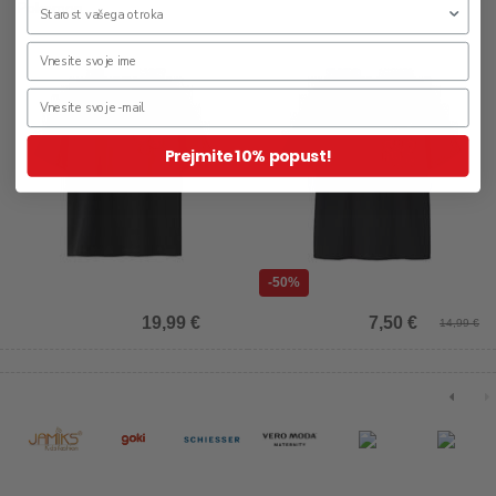
Pokemon
Prejmite 10% popust!
-50%
19,99 €
7,50 €
14,99 €