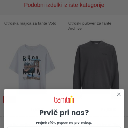
Podobni izdelki iz iste kategorije
Otroška majica za fante Voto
Otroški pulover za fante
Archive
-40%
6,59 €
27,99 €
Prvič pri nas?
10,99 €
Prejmite 10% popust na prvi nakup.
Otroška majica za fante Jeno
Otroška majica za fante Dipo