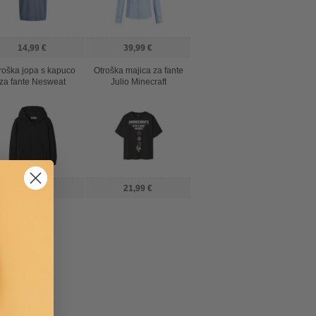
14,99 €
39,99 €
roška jopa s kapuco
Otroška majica za fante
za fante Nesweat
Julio Minecraft
23,99 €
21,99 €