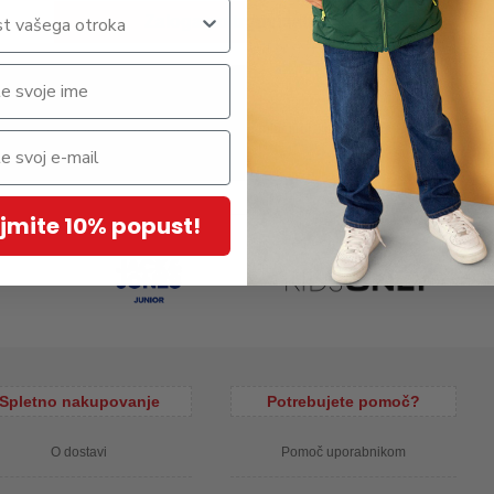
Zaloga po trgovinah »
ološkega bombaža, s potiskom spredaj, regular kroj, kratek rokav.
jmite 10% popust!
Spletno nakupovanje
Potrebujete pomoč?
O dostavi
Pomoč uporabnikom