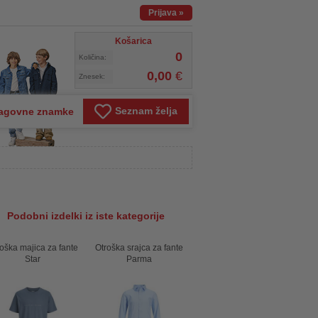
Prijava
»
Košarica
0
Količina:
0,00
€
Znesek:
Seznam želja
agovne znamke
Podobni izdelki iz iste kategorije
oška majica za fante
Otroška srajca za fante
Star
Parma