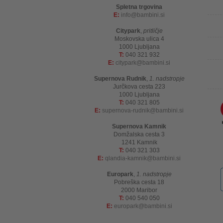
Spletna trgovina
E:
info
bambini.si
Citypark
,
pritličje
Moskovska ulica 4
1000 Ljubljana
T:
040 321 932
E:
citypark
bambini.si
Supernova Rudnik
,
1. nadstropje
Jurčkova cesta 223
1000 Ljubljana
T:
040 321 805
E:
supernova-rudnik
bambini.si
Supernova Kamnik
Domžalska cesta 3
1241 Kamnik
T:
040 321 303
E:
qlandia-kamnik
bambini.si
Europark
,
1. nadstropje
Pobreška cesta 18
2000 Maribor
T:
040 540 050
E:
europark
bambini.si