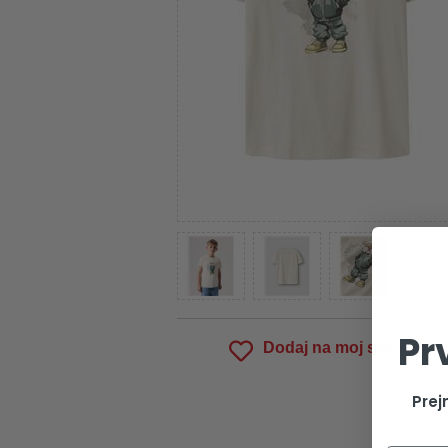
Pr
Dodaj na moj seznam
Prej