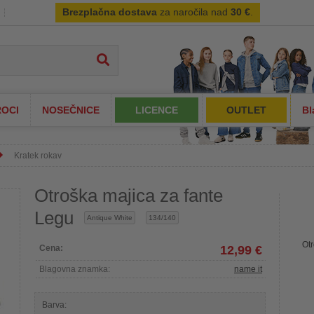
Brezplačna dostava
za naročila nad
30 €
.
OCI
NOSEČNICE
LICENCE
OUTLET
Bl
Kratek rokav
Otroška majica za fante
Legu
Antique White
134/140
Otr
Cena:
12,99 €
Blagovna znamka:
name it
Barva: