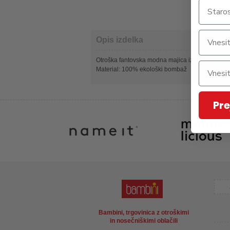
Opis izdelka
Otroška fantovska modna majica iz prijetnega ek
Material: 100% ekološki bombaž
Pre
Bambini, trgovinica z otroškimi
in nosečniškimi oblačili