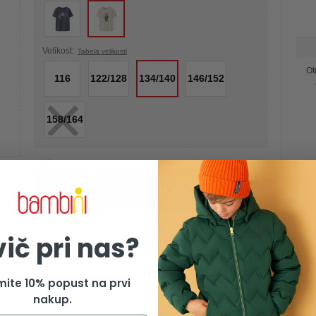
Velikost:
Tabela velikosti
Ot
116
122/128
134/140
146/152
×
158/164
Količina:
Dodaj v košarico
vič pri nas?
mite 10% popust na prvi
nakup.