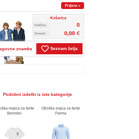
Prijava
»
Košarica
0
Količina:
0,00
€
Znesek:
Seznam želja
agovne znamke
Podobni izdelki iz iste kategorije
oška majica za fante
Otroška srajca za fante
Bennibo
Parma