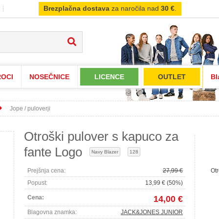
Brezplačna dostava
za naročila nad
30 €
.
OCI
NOSEČNICE
LICENCE
OUTLET
Bl
Jope / puloverji
Otroški pulover s kapuco za
fante Logo
Navy Blazer
128
Prejšnja cena:
27,99 €
Otr
Popust:
13,99 € (50%)
Cena:
14,00 €
Blagovna znamka:
JACK&JONES JUNIOR