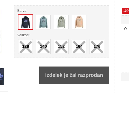
Barva:
-4
Otr
×
×
×
×
×
Velikost:
128
140
152
164
176
Izdelek je žal razprodan