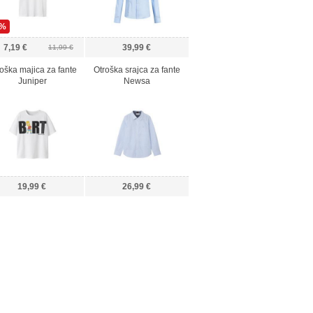
0%
7,19 €
39,99 €
11,99 €
oška majica za fante
Otroška srajca za fante
Juniper
Newsa
19,99 €
26,99 €