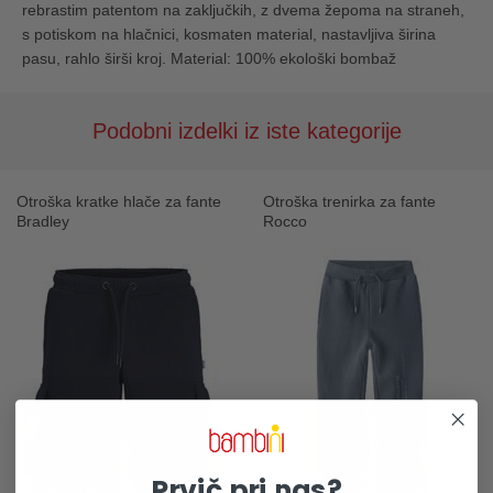
rebrastim patentom na zaključkih, z dvema žepoma na straneh,
s potiskom na hlačnici, kosmaten material, nastavljiva širina
pasu, rahlo širši kroj. Material: 100% ekološki bombaž
Podobni izdelki iz iste kategorije
Otroška kratke hlače za fante
Otroška trenirka za fante
Bradley
Rocco
Prvič pri nas?