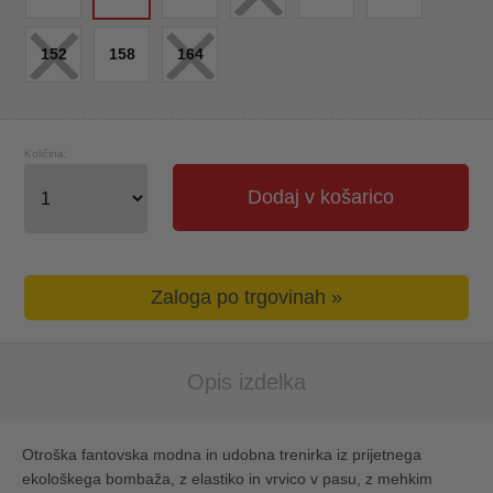
×
×
152
158
164
Količina:
Dodaj v košarico
Zaloga po trgovinah »
Opis izdelka
Otroška fantovska modna in udobna trenirka iz prijetnega
ekološkega bombaža, z elastiko in vrvico v pasu, z mehkim