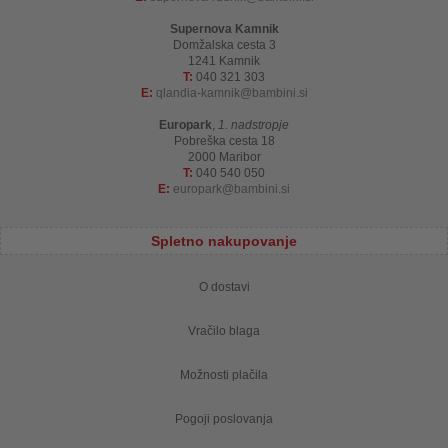
Supernova Kamnik
Domžalska cesta 3
1241 Kamnik
T:
040 321 303
E:
qlandia-kamnik
bambini.si
Europark
,
1. nadstropje
Pobreška cesta 18
2000 Maribor
T:
040 540 050
E:
europark
bambini.si
Spletno nakupovanje
O dostavi
Vračilo blaga
Možnosti plačila
Pogoji poslovanja