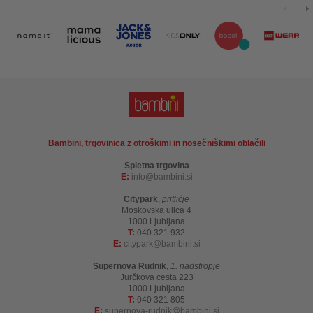
Bambini, trgovinica z otroškimi in nosečniškimi oblačili
Spletna trgovina
E:
info
bambini.si
Citypark
,
pritličje
Moskovska ulica 4
1000 Ljubljana
T:
040 321 932
E:
citypark
bambini.si
Supernova Rudnik
,
1. nadstropje
Jurčkova cesta 223
1000 Ljubljana
T:
040 321 805
E:
supernova-rudnik
bambini.si