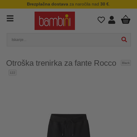
Brezplačna dostava
za naročila nad
30 €
.
Otroška trenirka za fante Rocco
Black
122