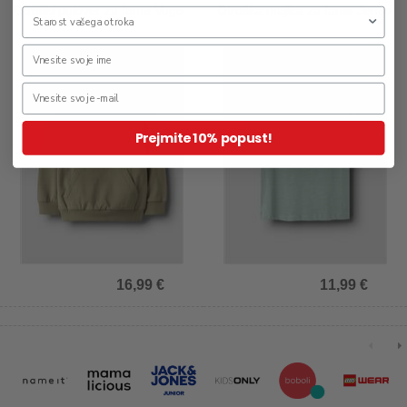
Otroški pulover za fante Vugo
Otroška majica za fante Jenso
Prejmite 10% popust!
16,99 €
11,99 €