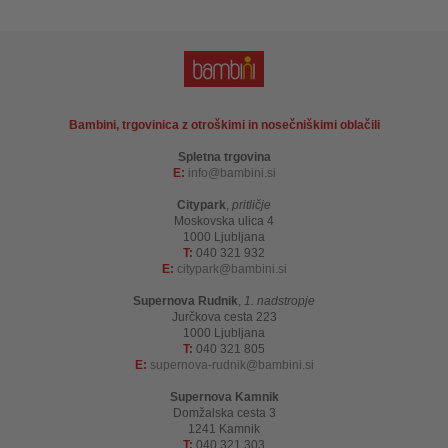
Bambini, trgovinica z otroškimi in nosečniškimi oblačili
Spletna trgovina
E:
info
bambini.si
Citypark
,
pritličje
Moskovska ulica 4
1000 Ljubljana
T:
040 321 932
E:
citypark
bambini.si
Supernova Rudnik
,
1. nadstropje
Jurčkova cesta 223
1000 Ljubljana
T:
040 321 805
E:
supernova-rudnik
bambini.si
Supernova Kamnik
Domžalska cesta 3
1241 Kamnik
T:
040 321 303