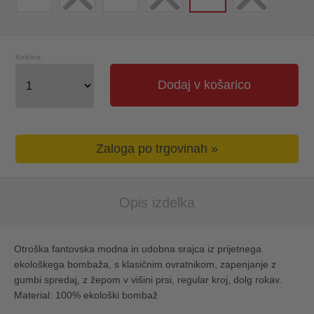
Količina:
Dodaj v košarico
Zaloga po trgovinah »
Opis izdelka
Otroška fantovska modna in udobna srajca iz prijetnega
ekološkega bombaža, s klasičnim ovratnikom, zapenjanje z
gumbi spredaj, z žepom v višini prsi, regular kroj, dolg rokav.
Material: 100% ekološki bombaž