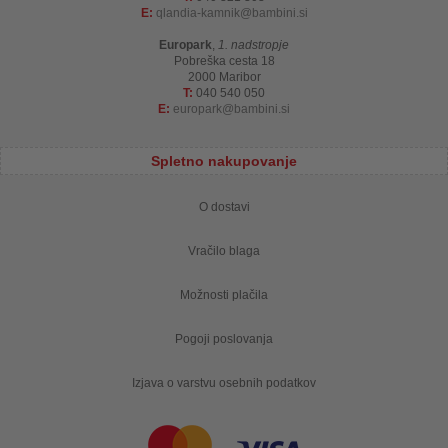
E:
qlandia-kamnik
bambini.si
Europark
,
1. nadstropje
Pobreška cesta 18
2000 Maribor
T:
040 540 050
E:
europark
bambini.si
Spletno nakupovanje
O dostavi
Vračilo blaga
Možnosti plačila
Pogoji poslovanja
Izjava o varstvu osebnih podatkov