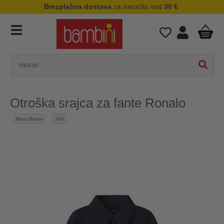
Brezplačna dostava
za naročila nad
30 €
.
Otroška srajca za fante Ronalo
Navy Blazer
104