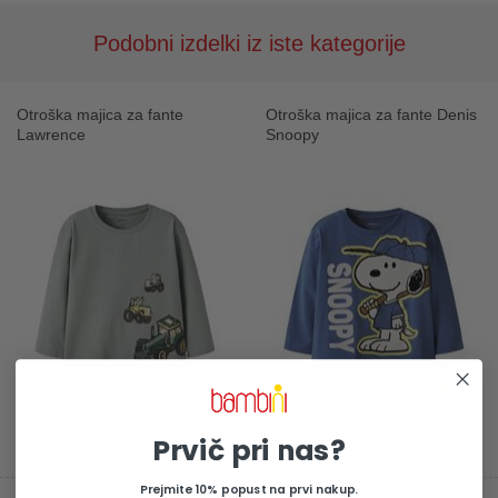
Podobni izdelki iz iste kategorije
Otroška majica za fante
Otroška majica za fante Denis
Lawrence
Snoopy
Prvič pri nas?
12,99 €
19,99 €
Prejmite 10% popust na prvi nakup.