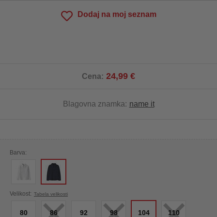
Dodaj na moj seznam
24,99 €
Cena:
Blagovna znamka:
name it
Barva:
×
×
×
Velikost:
Tabela velikosti
80
86
92
98
104
110