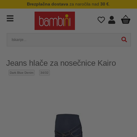
Brezplačna dostava
za naročila nad
30 €
.
Jeans hlače za nosečnice Kairo
Dark Blue Denim
34/32