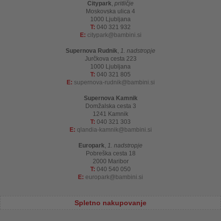
Citypark
,
pritličje
Moskovska ulica 4
1000 Ljubljana
T:
040 321 932
E:
citypark
bambini.si
Supernova Rudnik
,
1. nadstropje
Jurčkova cesta 223
1000 Ljubljana
T:
040 321 805
E:
supernova-rudnik
bambini.si
Supernova Kamnik
Domžalska cesta 3
1241 Kamnik
T:
040 321 303
E:
qlandia-kamnik
bambini.si
Europark
,
1. nadstropje
Pobreška cesta 18
2000 Maribor
T:
040 540 050
E:
europark
bambini.si
Spletno nakupovanje