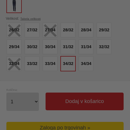
×
×
Velikost:
Tabela velikosti
26/32
27/32
27/34
28/32
28/34
29/32
29/34
30/32
30/34
31/32
31/34
32/32
×
32/34
33/32
33/34
34/32
34/34
Količina:
Dodaj v košarico
Zaloga po trgovinah »