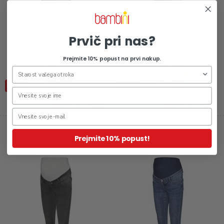
Prvič pri nas?
Prejmite 10% popust na prvi nakup.
-50%
-50%
22,49 €
22,49 €
44,99 €
44,99 €
Jeans hlače za nosečnice Mila
Jeans hlače za nosečnice
Prejmite 10% popust!
Skylar