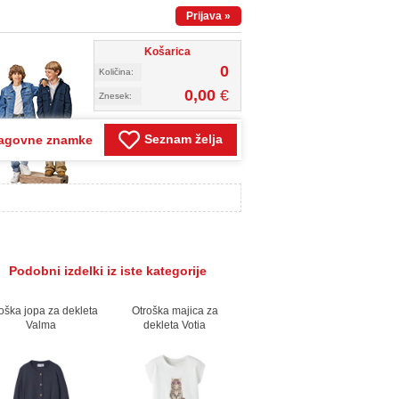
Prijava
»
Košarica
0
Količina:
0,00
€
Znesek:
Seznam želja
agovne znamke
Podobni izdelki iz iste kategorije
oška jopa za dekleta
Otroška majica za
Valma
dekleta Votia