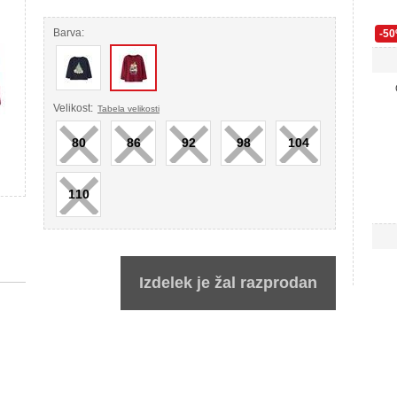
Barva:
-5
×
×
×
×
×
Velikost:
Tabela velikosti
80
86
92
98
104
×
110
Izdelek je žal razprodan