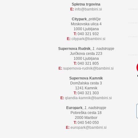
Spletna trgovina
E:
info
bambini.si
Citypark
,
pritličje
Moskovska ulica 4
1000 Ljubljana
T:
040 321 932
E:
citypark
bambini.si
Supernova Rudnik
,
1. nadstropje
Jurčkova cesta 223
1000 Ljubljana
T:
040 321 805
E:
supernova-rudnik
bambini.si
Supernova Kamnik
Domžalska cesta 3
1241 Kamnik
T:
040 321 303
E:
qlandia-kamnik
bambini.si
Europark
,
1. nadstropje
Pobreška cesta 18
2000 Maribor
T:
040 540 050
E:
europark
bambini.si