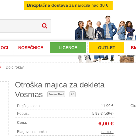
Brezplačna dostava
za naročila nad
30 €
.
OCI
NOSEČNICE
LICENCE
OUTLET
Bl
Dolg rokav
Otroška majica za dekleta
Vosmas
Jester Red
98
Prejšnja cena:
11,99 €
Otr
Popust:
5,99 € (50%)
Cena:
6,00 €
Blagovna znamka:
name it