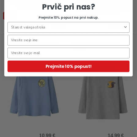
Prvič pri nas?
-50%
Prejmite 10% popust na prvi nakup.
6,50 €
19,99 €
12,99 €
Otroška majica za fante Vux
Otroška majica za fante
Radolf
Prejmite 10% popust!
10,99 €
14,99 €