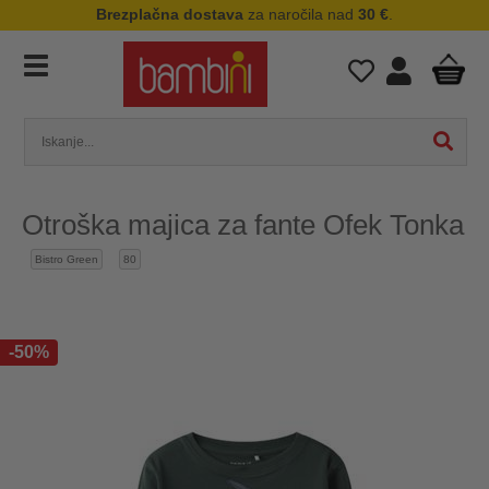
Brezplačna dostava
za naročila nad
30 €
.
Otroška majica za fante Ofek Tonka
Bistro Green
80
-50%