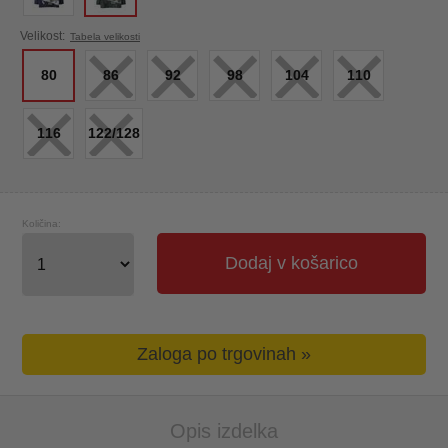
×
×
×
×
×
Velikost:
Tabela velikosti
80
86
92
98
104
110
×
×
116
122/128
Količina:
Dodaj v košarico
Zaloga po trgovinah »
Opis izdelka