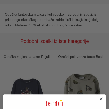
Otroška fantovska majica s kul potiskom spredaj in zadaj, iz
prijetnega ekološkega bombaža, rahlo širši in krajši kroj, dolg
rokav. Material: 95% ekološki bombaž, 5% elastan
Podobni izdelki iz iste kategorije
Otroška majica za fante Rejulli
Otroški pulover za fante Basil