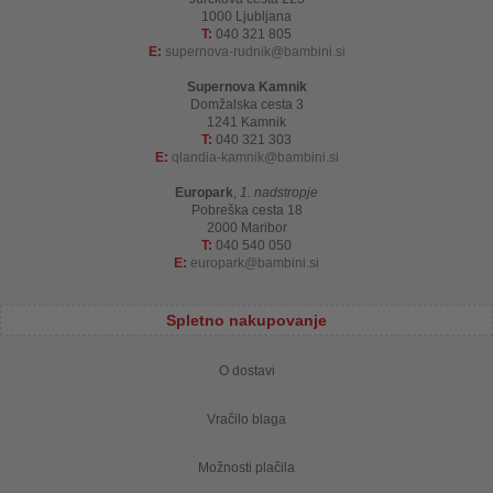
1000 Ljubljana
T:
040 321 805
E:
supernova-rudnik
bambini.si
Supernova Kamnik
Domžalska cesta 3
1241 Kamnik
T:
040 321 303
E:
qlandia-kamnik
bambini.si
Europark
,
1. nadstropje
Pobreška cesta 18
2000 Maribor
T:
040 540 050
E:
europark
bambini.si
Spletno nakupovanje
O dostavi
Vračilo blaga
Možnosti plačila