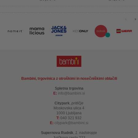
Bambini, trgovinica z otroškimi in nosečniškimi oblačili
Spletna trgovina
E:
info
bambini.si
Citypark
,
pritličje
Moskovska ulica 4
1000 Ljubljana
T:
040 321 932
E:
citypark
bambini.si
Supernova Rudnik
,
1. nadstropje
Jurčkova cesta 223