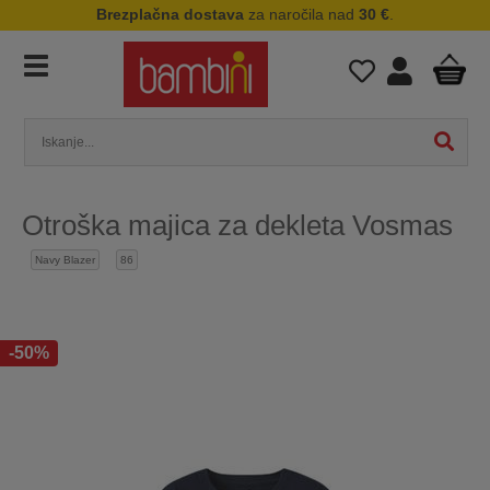
Brezplačna dostava
za naročila nad
30 €
.
Otroška majica za dekleta Vosmas
Navy Blazer
86
-50%