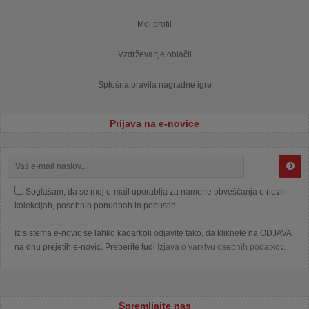
Moj profil
Vzdrževanje oblačil
Splošna pravila nagradne igre
Prijava na e-novice
Soglašam, da se moj e-mail uporablja za namene obveščanja o novih
kolekcijah, posebnih ponudbah in popustih.
Iz sistema e-novic se lahko kadarkoli odjavite tako, da kliknete na ODJAVA
na dnu prejetih e-novic. Preberite tudi
Izjava o varstvu osebnih podatkov
.
Spremljajte nas