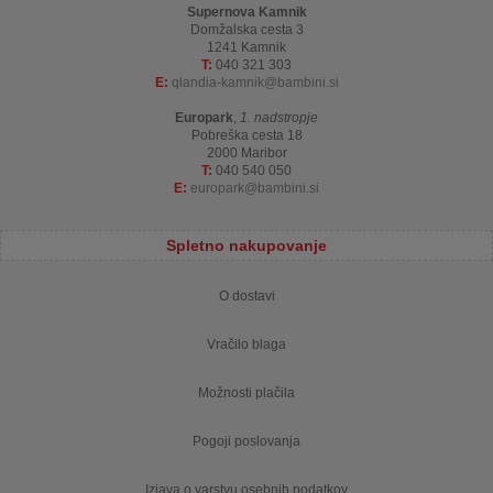
Supernova Kamnik
Domžalska cesta 3
1241 Kamnik
T:
040 321 303
E:
qlandia-kamnik
bambini.si
Europark
,
1. nadstropje
Pobreška cesta 18
2000 Maribor
T:
040 540 050
E:
europark
bambini.si
Spletno nakupovanje
O dostavi
Vračilo blaga
Možnosti plačila
Pogoji poslovanja
Izjava o varstvu osebnih podatkov