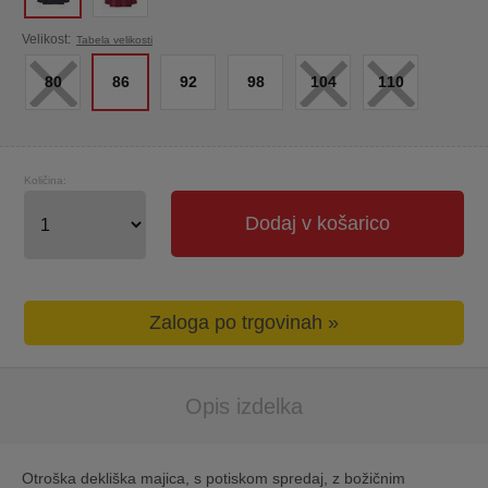
×
×
×
Velikost:
Tabela velikosti
80
86
92
98
104
110
Količina:
Dodaj v košarico
Zaloga po trgovinah »
Opis izdelka
Otroška dekliška majica, s potiskom spredaj, z božičnim