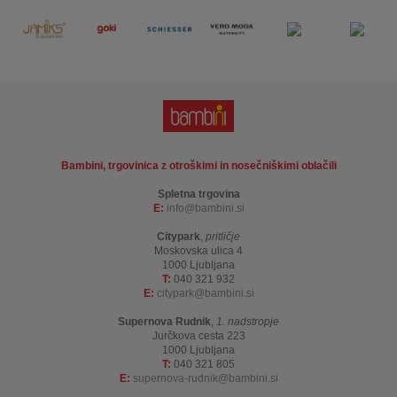
Bambini, trgovinica z otroškimi in nosečniškimi oblačili
Spletna trgovina
E:
info
bambini.si
Citypark
,
pritličje
Moskovska ulica 4
1000 Ljubljana
T:
040 321 932
E:
citypark
bambini.si
Supernova Rudnik
,
1. nadstropje
Jurčkova cesta 223
1000 Ljubljana
T:
040 321 805
E:
supernova-rudnik
bambini.si