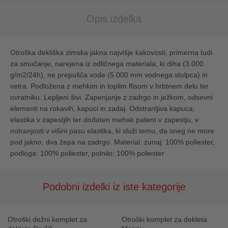
Opis izdelka
Otroška dekliška zimska jakna najvišje kakovosti, primerna tudi
za smučanje, narejena iz odličnega materiala, ki diha (3.000
g/m2/24h), ne prepušča vode (5.000 mm vodnega stolpca) in
vetra. Podložena z mehkim in toplim flisom v hrbtnem delu ter
ovratniku. Lepljeni šivi. Zapenjanje z zadrgo in ježkom, odsevni
elementi na rokavih, kapuci in zadaj. Odstranljiva kapuca,
elastika v zapestjih ter dodaten mehak patent v zapestju, v
notranjosti v višini pasu elastika, ki služi temu, da sneg ne more
pod jakno, dva žepa na zadrgo. Material: zunaj: 100% poliester,
podloga: 100% poliester, polnilo: 100% poliester
Podobni izdelki iz iste kategorije
Otroški dežni komplet za
Otroški komplet za dekleta