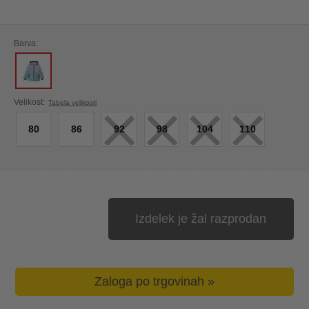
Barva:
×
×
×
×
Velikost:
Tabela velikosti
80
86
92
98
104
110
Izdelek je žal razprodan
Zaloga po trgovinah »