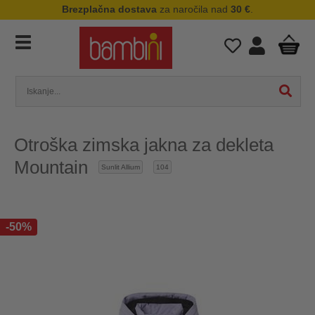
Brezplačna dostava
za naročila nad
30 €
.
Otroška zimska jakna za dekleta
Mountain
Sunlit Allium
104
-50%