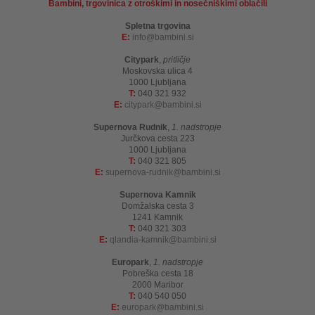
Bambini, trgovinica z otroškimi in nosečniškimi oblačili
Spletna trgovina
E:
info
bambini.si
Citypark
,
pritličje
Moskovska ulica 4
1000 Ljubljana
T:
040 321 932
E:
citypark
bambini.si
Supernova Rudnik
,
1. nadstropje
Jurčkova cesta 223
1000 Ljubljana
T:
040 321 805
E:
supernova-rudnik
bambini.si
Supernova Kamnik
Domžalska cesta 3
1241 Kamnik
T:
040 321 303
E:
qlandia-kamnik
bambini.si
Europark
,
1. nadstropje
Pobreška cesta 18
2000 Maribor
T:
040 540 050
E:
europark
bambini.si