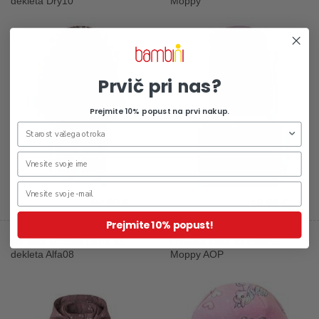
dekleta Dry10
Moppy
Prvič pri nas?
Prejmite 10% popust na prvi nakup.
62,99 €
19,99 €
Prejmite 10% popust!
Otroška sofshell jakna za
Otroška kapa za dekleta
dekleta Alfa08
Moppy AOP