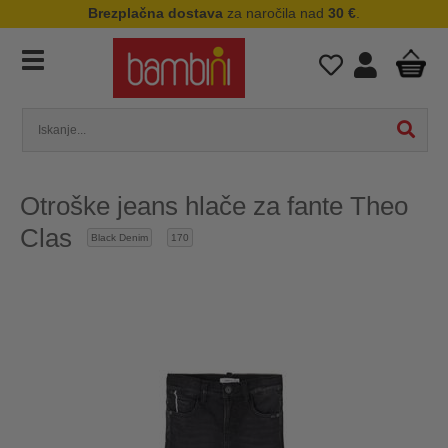
Brezplačna dostava
za naročila nad
30 €
.
Otroške jeans hlače za fante Theo
Clas
Black Denim
170