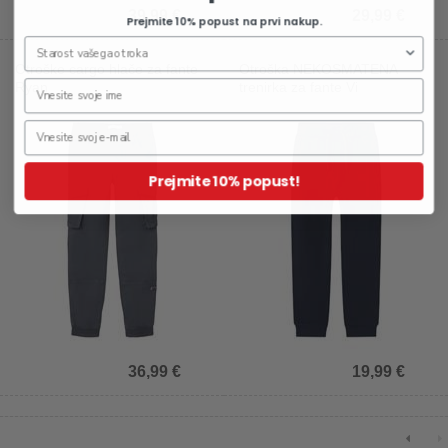
39,99 €
29,99 €
Prejmite 10% popust na prvi nakup.
Otroške cargo hlače za fante
Otroška NEKOSMATENA
Ryan
trenirka za fante Vi
Prejmite 10% popust!
36,99 €
19,99 €