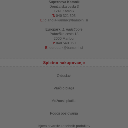
Supernova Kamnik
Domžalska cesta 3
1241 Kamnik
T:
040 321 303
E:
qlandia-kamnik
bambini.si
Europark
,
1. nadstropje
Pobreška cesta 18
2000 Maribor
T:
040 540 050
E:
europark
bambini.si
Spletno nakupovanje
O dostavi
Vračilo blaga
Možnosti plačila
Pogoji poslovanja
Izjava o varstvu osebnih podatkov