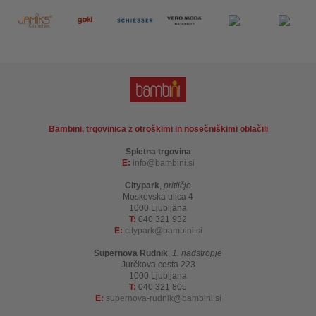
Bambini, trgovinica z otroškimi in nosečniškimi oblačili
Spletna trgovina
E:
info
bambini.si
Citypark
,
pritličje
Moskovska ulica 4
1000 Ljubljana
T:
040 321 932
E:
citypark
bambini.si
Supernova Rudnik
,
1. nadstropje
Jurčkova cesta 223
1000 Ljubljana
T:
040 321 805
E:
supernova-rudnik
bambini.si