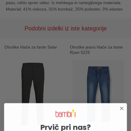
pasu, rahlo spran videz. Iz mehkega in raztegljivega materiala.
Material: 41% viskoza, 31% bombaž, 25% poliester, 3% elastan
Podobni izdelki iz iste kategorije
Otroške hlače za fante Solar
Otroške jeans hlače za fante
Ryan 5225
Prvič pri nas?