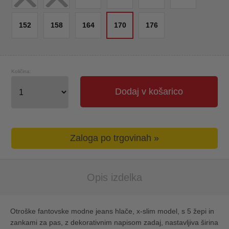
152
158
164
170
176
Količina:
Dodaj v košarico
Zaloga po trgovinah »
Opis izdelka
Otroške fantovske modne jeans hlače, x-slim model, s 5 žepi in
zankami za pas, z dekorativnim napisom zadaj, nastavljiva širina