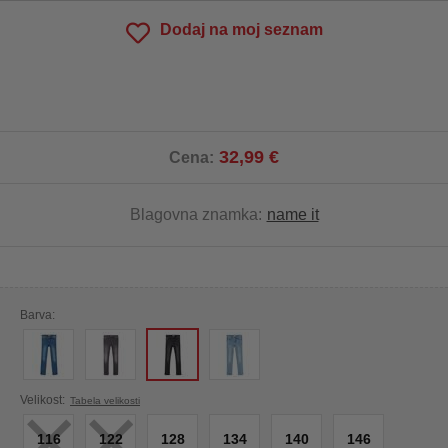
Dodaj na moj seznam
32,99 €
Cena:
Blagovna znamka:
name it
Barva:
×
×
Velikost:
Tabela velikosti
116
122
128
134
140
146