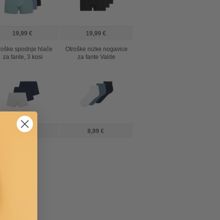
19,99 €
19,99 €
roške spodnje hlače
Otroške nizke nogavice
za fante, 3 kosi
za fante Valde
16,99 €
8,99 €