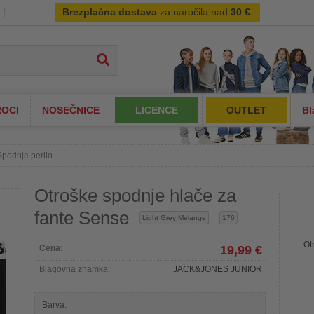
Brezplačna dostava
za naročila nad
30 €
.
OCI
NOSEČNICE
LICENCE
OUTLET
Bl
Spodnje perilo
Otroške spodnje hlače za
fante Sense
Light Grey Melange
176
Ot
Cena:
19,99 €
Blagovna znamka:
JACK&JONES JUNIOR
Barva: