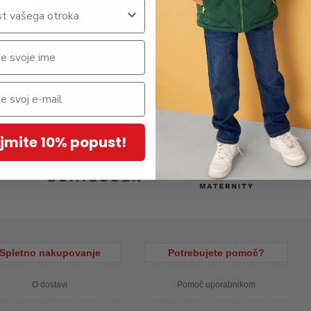
Zaloga po trgovinah »
3 kosi v pakiranju. V lični embalaži. Material: 95% bombaž, 5%
jmite 10% popust!
Spletno nakupovanje
Potrebujete pomoč?
O dostavi
Pomoč uporabnikom