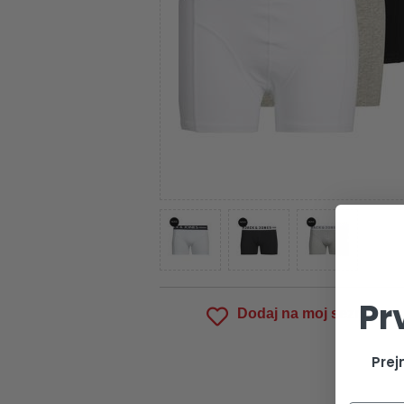
Pr
Dodaj na moj seznam
Prej