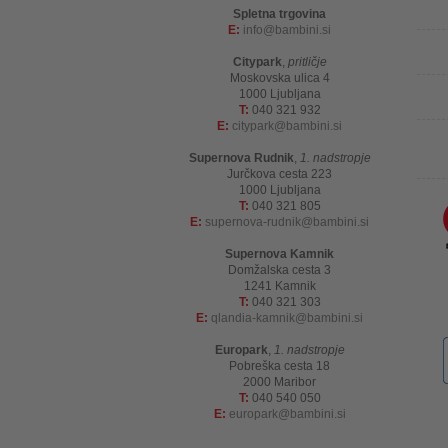
Spletna trgovina
E:
info
bambini.si
Citypark
,
pritličje
Moskovska ulica 4
1000 Ljubljana
T:
040 321 932
E:
citypark
bambini.si
Supernova Rudnik
,
1. nadstropje
Jurčkova cesta 223
1000 Ljubljana
T:
040 321 805
E:
supernova-rudnik
bambini.si
Supernova Kamnik
Domžalska cesta 3
1241 Kamnik
T:
040 321 303
E:
qlandia-kamnik
bambini.si
Europark
,
1. nadstropje
Pobreška cesta 18
2000 Maribor
T:
040 540 050
E:
europark
bambini.si