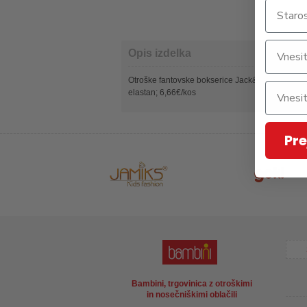
Opis izdelka
Otroške fantovske bokserice Jack&Jones Junior, 
elastan; 6,66€/kos
Pre
Bambini, trgovinica z otroškimi
in nosečniškimi oblačili