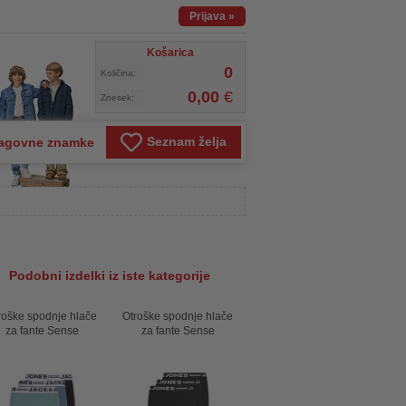
Prijava
»
Košarica
0
Količina:
0,00
€
Znesek:
Seznam želja
agovne znamke
Podobni izdelki iz iste kategorije
roške spodnje hlače
Otroške spodnje hlače
za fante Sense
za fante Sense