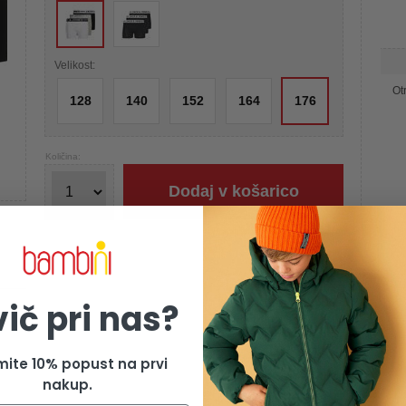
Velikost:
Ot
128
140
152
164
176
Količina:
Dodaj v košarico
vič pri nas?
mite 10% popust na prvi
nakup.