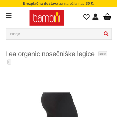
Brezplačna dostava
za naročila nad
30 €
.
Lea organic nosečniške legice
Black
L