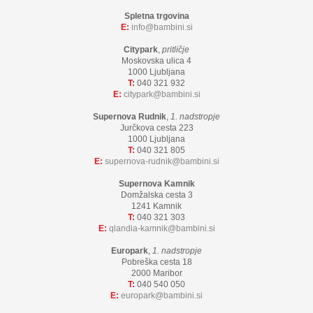
Spletna trgovina
E:
info
bambini.si
Citypark
,
pritličje
Moskovska ulica 4
1000 Ljubljana
T:
040 321 932
E:
citypark
bambini.si
Supernova Rudnik
,
1. nadstropje
Jurčkova cesta 223
1000 Ljubljana
T:
040 321 805
E:
supernova-rudnik
bambini.si
Supernova Kamnik
Domžalska cesta 3
1241 Kamnik
T:
040 321 303
E:
qlandia-kamnik
bambini.si
Europark
,
1. nadstropje
Pobreška cesta 18
2000 Maribor
T:
040 540 050
E:
europark
bambini.si