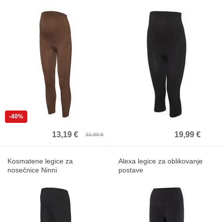
-40%
13,19 €
19,99 €
21,99 €
Kosmatene legice za
Alexa legice za oblikovanje
nosečnice Ninni
postave
Prvič pri nas?
Prejmite 10% popust na prvi nakup.