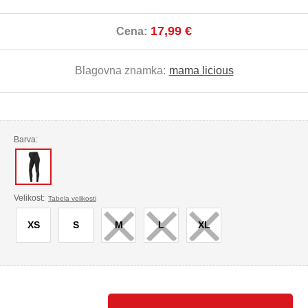
17,99 €
Cena:
Blagovna znamka:
mama licious
Barva:
×
×
×
Velikost:
Tabela velikosti
XS
S
M
L
XL