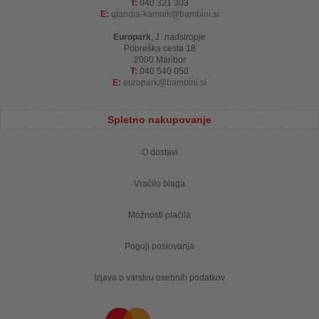
T:
040 321 303
E:
qlandia-kamnik
bambini.si
Europark
,
1. nadstropje
Pobreška cesta 18
2000 Maribor
T:
040 540 050
E:
europark
bambini.si
Spletno nakupovanje
O dostavi
Vračilo blaga
Možnosti plačila
Pogoji poslovanja
Izjava o varstvu osebnih podatkov