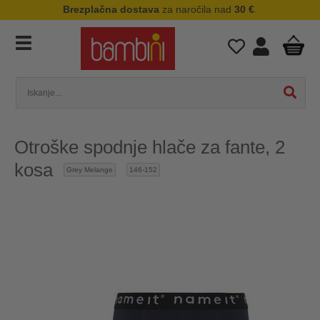
Brezplačna dostava
za naročila nad
30 €
.
Otroške spodnje hlače za fante, 2
kosa
Grey Melange
146-152