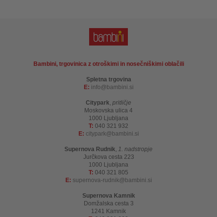
Bambini, trgovinica z otroškimi in nosečniškimi oblačili
Spletna trgovina
E:
info
bambini.si
Citypark
,
pritličje
Moskovska ulica 4
1000 Ljubljana
T:
040 321 932
E:
citypark
bambini.si
Supernova Rudnik
,
1. nadstropje
Jurčkova cesta 223
1000 Ljubljana
T:
040 321 805
E:
supernova-rudnik
bambini.si
Supernova Kamnik
Domžalska cesta 3
1241 Kamnik