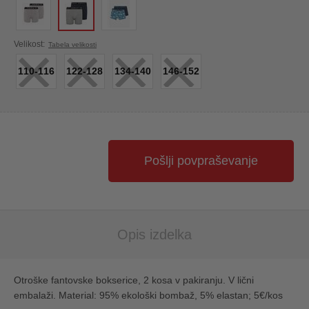
×
×
×
×
Velikost:
Tabela velikosti
110-116
122-128
134-140
146-152
Pošlji povpraševanje
Opis izdelka
Otroške fantovske bokserice, 2 kosa v pakiranju. V lični
embalaži. Material: 95% ekološki bombaž, 5% elastan; 5€/kos