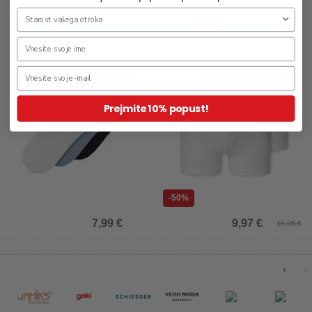
Otroške nizke nogavice za
Otroške spodnje hlače za
fante Valde
fante 173535
Prejmite 10% popust!
-50%
7,99 €
9,97 €
19,95 €