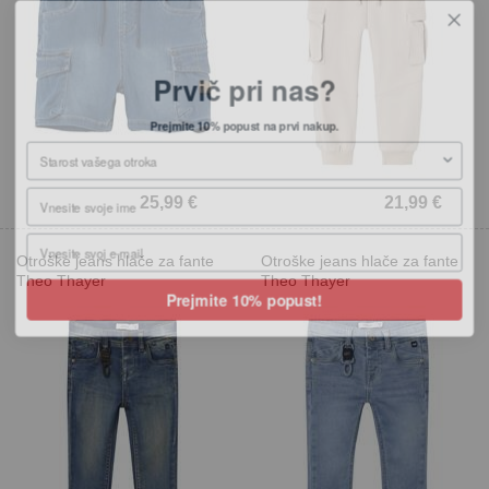
Prvič pri nas?
Prejmite 10% popust na prvi nakup.
25,99 €
21,99 €
Otroške jeans hlače za fante
Otroške jeans hlače za fante
Theo Thayer
Theo Thayer
Prejmite 10% popust!