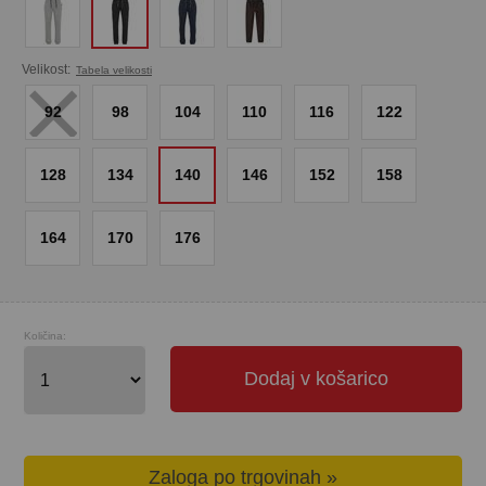
×
Velikost:
Tabela velikosti
92
98
104
110
116
122
128
134
140
146
152
158
164
170
176
Količina:
Dodaj v košarico
Zaloga po trgovinah »