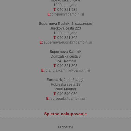
Moskovska ulica 4
1000 Ljubljana
T:
040 321 932
E:
citypark
bambini.si
Supernova Rudnik
,
1. nadstropje
Jurčkova cesta 223
1000 Ljubljana
T:
040 321 805
E:
supernova-rudnik
bambini.si
Supernova Kamnik
Domžalska cesta 3
1241 Kamnik
T:
040 321 303
E:
qlandia-kamnik
bambini.si
Europark
,
1. nadstropje
Pobreška cesta 18
2000 Maribor
T:
040 540 050
E:
europark
bambini.si
Spletno nakupovanje
O dostavi