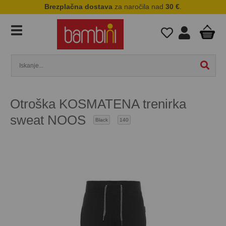
Brezplačna dostava
za naročila nad
30 €
.
Otroška KOSMATENA trenirka
sweat NOOS
Black
140