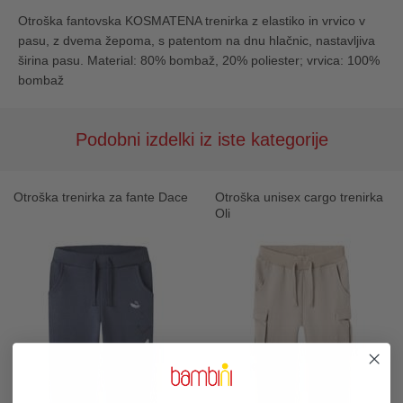
Otroška fantovska KOSMATENA trenirka z elastiko in vrvico v
pasu, z dvema žepoma, s patentom na dnu hlačnic, nastavljiva
širina pasu. Material: 80% bombaž, 20% poliester; vrvica: 100%
bombaž
Podobni izdelki iz iste kategorije
Otroška trenirka za fante Dace
Otroška unisex cargo trenirka
Oli