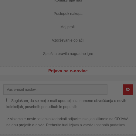
Kontaktirajte nas
Postopek nakupa
Moj profil
Vzdrževanje oblačil
Splošna pravila nagradne igre
Prijava na e-novice
Soglašam, da se moj e-mail uporablja za namene obveščanja o novih
kolekcijah, posebnih ponudbah in popustih.
Iz sistema e-novic se lahko kadarkoli odjavite tako, da kliknete na ODJAVA
na dnu prejetih e-novic. Preberite tudi
Izjava o varstvu osebnih podatkov
.