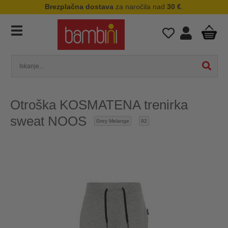
Brezplačna dostava
za naročila nad
30 €
.
Otroška KOSMATENA trenirka
sweat NOOS
Grey Melange
92