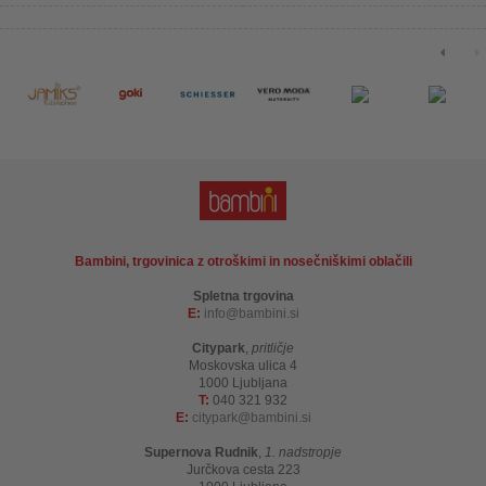
Bambini, trgovinica z otroškimi in nosečniškimi oblačili
Spletna trgovina
E:
info
bambini.si
Citypark
,
pritličje
Moskovska ulica 4
1000 Ljubljana
T:
040 321 932
E:
citypark
bambini.si
Supernova Rudnik
,
1. nadstropje
Jurčkova cesta 223