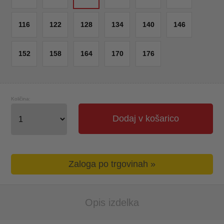
116
122
128
134
140
146
152
158
164
170
176
Količina:
Dodaj v košarico
Zaloga po trgovinah »
Opis izdelka