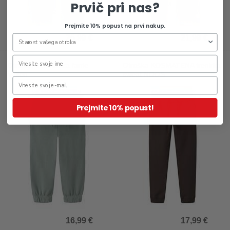
Prvič pri nas?
Prejmite 10% popust na prvi nakup.
25,99 €
21,99 €
Otroška trenirka za fante
Otroška KOSMATENA trenirka
Vallen
sweat NOOS
Prejmite 10% popust!
16,99 €
17,99 €