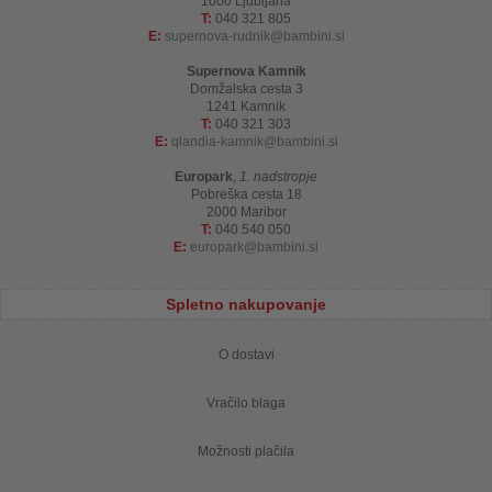
1000 Ljubljana
T:
040 321 805
E:
supernova-rudnik
bambini.si
Supernova Kamnik
Domžalska cesta 3
1241 Kamnik
T:
040 321 303
E:
qlandia-kamnik
bambini.si
Europark
,
1. nadstropje
Pobreška cesta 18
2000 Maribor
T:
040 540 050
E:
europark
bambini.si
Spletno nakupovanje
O dostavi
Vračilo blaga
Možnosti plačila