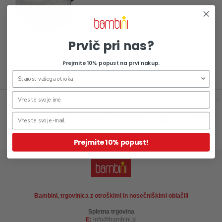
Prvič pri nas?
Prejmite 10% popust na prvi nakup.
21,99 €
Prejmite 10% popust!
Bambini, trgovinica z otroškimi in nosečniškimi oblačili
Spletna trgovina
E:
info
bambini.si