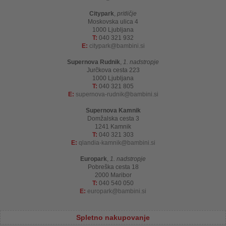
Citypark
,
pritličje
Moskovska ulica 4
1000 Ljubljana
T:
040 321 932
E:
citypark
bambini.si
Supernova Rudnik
,
1. nadstropje
Jurčkova cesta 223
1000 Ljubljana
T:
040 321 805
E:
supernova-rudnik
bambini.si
Supernova Kamnik
Domžalska cesta 3
1241 Kamnik
T:
040 321 303
E:
qlandia-kamnik
bambini.si
Europark
,
1. nadstropje
Pobreška cesta 18
2000 Maribor
T:
040 540 050
E:
europark
bambini.si
Spletno nakupovanje