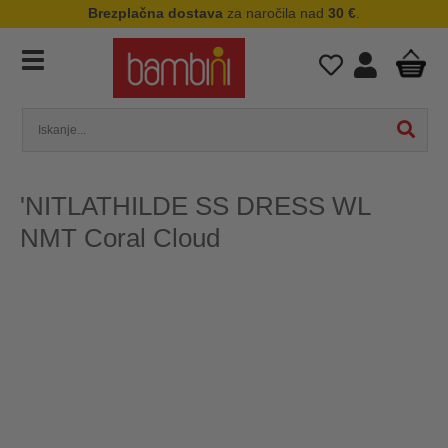
Brezplačna dostava
za naročila nad
30 €
.
'NITLATHILDE SS DRESS WL
NMT Coral Cloud