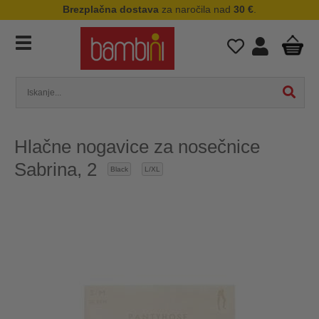
Brezplačna dostava
za naročila nad
30 €
.
Hlačne nogavice za nosečnice
Sabrina, 2
Black
L/XL