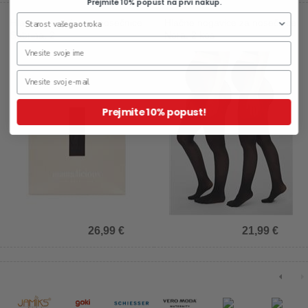
Prejmite 10% popust na prvi nakup.
Hlačne nogavice za nosečnice
Hlačne nogavice za nosečnice
Sabrina, 2
Nora, 2 kos
Prejmite 10% popust!
26,99 €
21,99 €