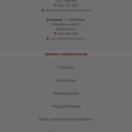
1241 Kamnik
T:
040 321 303
E:
qlandia-kamnik
bambini.si
Europark
,
1. nadstropje
Pobreška cesta 18
2000 Maribor
T:
040 540 050
E:
europark
bambini.si
Spletno nakupovanje
O dostavi
Vračilo blaga
Možnosti plačila
Pogoji poslovanja
Izjava o varstvu osebnih podatkov