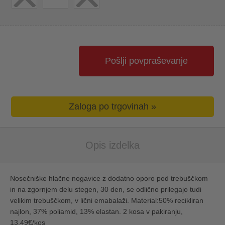
Pošlji povpraševanje
Zaloga po trgovinah »
Opis izdelka
Nosečniške hlačne nogavice z dodatno oporo pod trebuščkom
in na zgornjem delu stegen, 30 den, se odlično prilegajo tudi
velikim trebuščkom, v lični emabalaži. Material:50% recikliran
najlon, 37% poliamid, 13% elastan. 2 kosa v pakiranju,
13,49€/kos