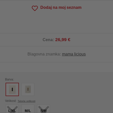
Dodaj na moj seznam
26,99 €
Cena:
Blagovna znamka:
mama licious
Barva:
×
×
Velikost:
Tabela velikosti
L/XL
M/L
S/M