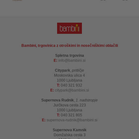
Bambini, trgovinica z otroškimi in nosečniškimi oblačili
Spletna trgovina
E:
info
bambini.si
Citypark
,
pritličje
Moskovska ulica 4
1000 Ljubljana
T:
040 321 932
E:
citypark
bambini.si
Supernova Rudnik
,
1. nadstropje
Jurčkova cesta 223
1000 Ljubljana
T:
040 321 805
E:
supernova-rudnik
bambini.si
Supernova Kamnik
Domžalska cesta 3