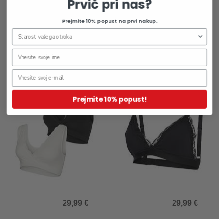
Prvič pri nas?
Prejmite 10% popust na prvi nakup.
24,99 €
34,99 €
Nedrc za dojenje Helena, 2
Nedrc za dojenje Reece
kosa
Prejmite 10% popust!
29,99 €
29,99 €