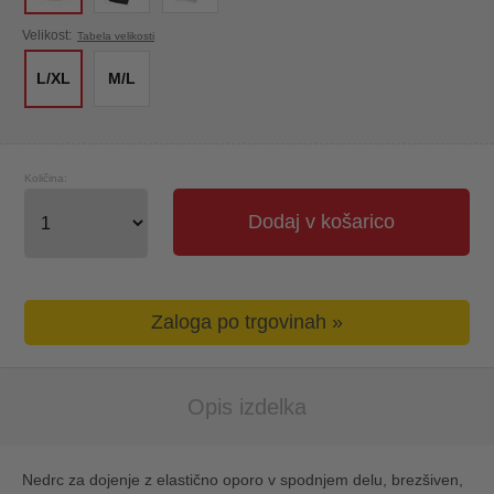
Velikost:
Tabela velikosti
L/XL
M/L
Količina:
Dodaj v košarico
Zaloga po trgovinah »
Opis izdelka
Nedrc za dojenje z elastično oporo v spodnjem delu, brezšiven,