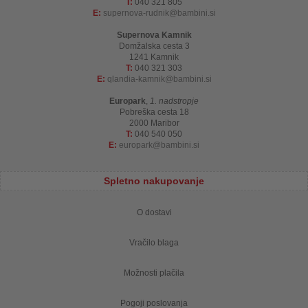
T:
040 321 805
E:
supernova-rudnik
bambini.si
Supernova Kamnik
Domžalska cesta 3
1241 Kamnik
T:
040 321 303
E:
qlandia-kamnik
bambini.si
Europark
,
1. nadstropje
Pobreška cesta 18
2000 Maribor
T:
040 540 050
E:
europark
bambini.si
Spletno nakupovanje
O dostavi
Vračilo blaga
Možnosti plačila
Pogoji poslovanja