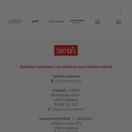
Bambini, trgovinica z otroškimi in nosečniškimi oblačili
Spletna trgovina
E:
info
bambini.si
Citypark
,
pritličje
Moskovska ulica 4
1000 Ljubljana
T:
040 321 932
E:
citypark
bambini.si
Supernova Rudnik
,
1. nadstropje
Jurčkova cesta 223
1000 Ljubljana