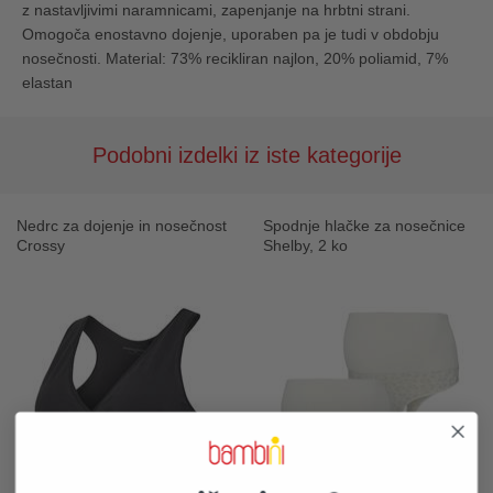
z nastavljivimi naramnicami, zapenjanje na hrbtni strani.
Omogoča enostavno dojenje, uporaben pa je tudi v obdobju
nosečnosti. Material: 73% recikliran najlon, 20% poliamid, 7%
elastan
Podobni izdelki iz iste kategorije
Nedrc za dojenje in nosečnost
Spodnje hlačke za nosečnice
Crossy
Shelby, 2 ko