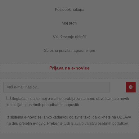
Postopek nakupa
Moj profil
Vzdrževanje oblačil
Splošna pravila nagradne igre
Prijava na e-novice
Soglašam, da se moj e-mail uporablja za namene obveščanja o novih
kolekcijah, posebnih ponudbah in popustih.
Iz sistema e-novic se lahko kadarkoli odjavite tako, da kliknete na ODJAVA
na dnu prejetih e-novic. Preberite tudi
Izjava o varstvu osebnih podatkov
.