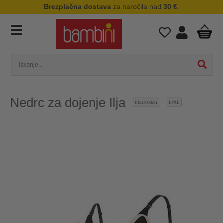
Brezplačna dostava
za naročila nad
30 €
.
Nedrc za dojenje Ilja
black/skin
L/XL