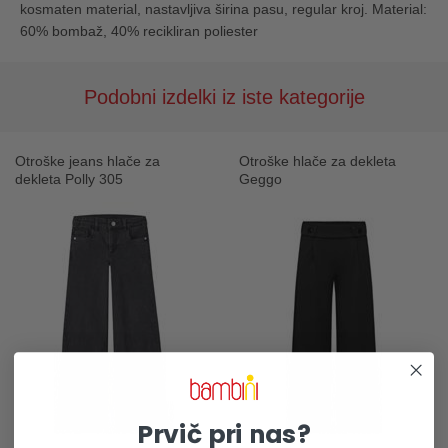
kosmaten material, nastavljiva širina pasu, regular kroj. Material:
60% bombaž, 40% recikliran poliester
Podobni izdelki iz iste kategorije
Otroške jeans hlače za
Otroške hlače za dekleta
dekleta Polly 305
Geggo
Prvič pri nas?