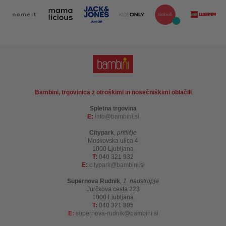
Bambini, trgovinica z otroškimi in nosečniškimi oblačili
Spletna trgovina
E:
info
bambini.si
Citypark
,
pritličje
Moskovska ulica 4
1000 Ljubljana
T:
040 321 932
E:
citypark
bambini.si
Supernova Rudnik
,
1. nadstropje
Jurčkova cesta 223
1000 Ljubljana
T:
040 321 805
E:
supernova-rudnik
bambini.si