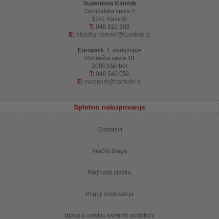
Supernova Kamnik
Domžalska cesta 3
1241 Kamnik
T:
040 321 303
E:
qlandia-kamnik
bambini.si
Europark
,
1. nadstropje
Pobreška cesta 18
2000 Maribor
T:
040 540 050
E:
europark
bambini.si
Spletno nakupovanje
O dostavi
Vračilo blaga
Možnosti plačila
Pogoji poslovanja
Izjava o varstvu osebnih podatkov