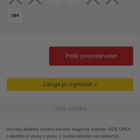
164
Pošlji povpraševanje
Zaloga po trgovinah »
Opis izdelka
Otroška dekliška modna trenirka blagovne znamke KIDS ONLY,
z elastiko in vrvico v pasu, z mehko elastiko na zaključkih,