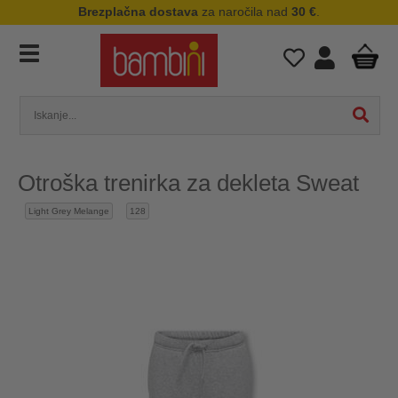
Brezplačna dostava
za naročila nad
30 €
.
Otroška trenirka za dekleta Sweat
Light Grey Melange
128