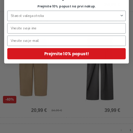
29,99 €
24,99 €
Prejmite 10% popust na prvi nakup.
Otroške cargo hlače za
Otroške hlače za dekleta Lulu
dekleta Rose
Prejmite 10% popust!
-40%
20,99 €
39,99 €
34,99 €