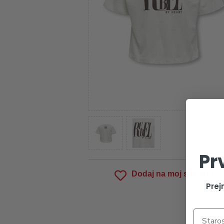
Pr
Dodaj na moj seznam
Prej