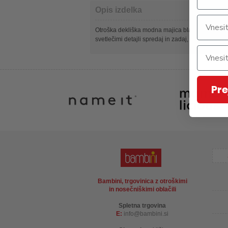
Opis izdelka
Otroška dekliška modna majica blagovne znamk
svetlečimi detajli spredaj in zadaj, krajši kroj,
Pre
Bambini, trgovinica z otroškimi
in nosečniškimi oblačili
Spletna trgovina
E:
info
bambini.si