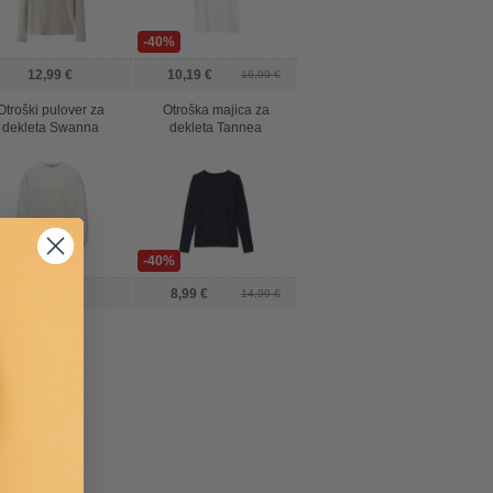
-40%
12,99 €
10,19 €
16,99 €
Otroški pulover za
Otroška majica za
dekleta Swanna
dekleta Tannea
-40%
36,99 €
8,99 €
14,99 €