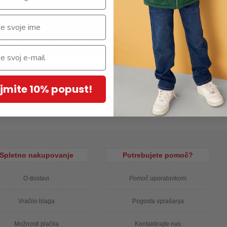
e KIDS ONLY, iz prijetnega ekološkega bombaža, s potiskom in
 kratek rokav. Material: 100% ekološki bombaž
jmite 10% popust!
Spletno nakupovanje
Potrebujete pomoč?
O dostavi
Pomoč uporabnikom
Vračilo blaga
Pogosta vprašanja
Možnosti plačila
Kontaktirajte nas