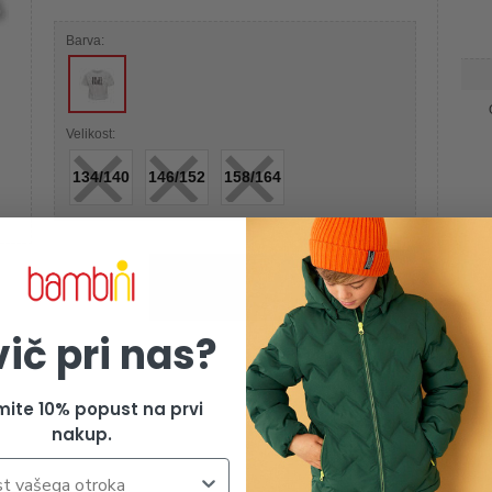
Barva:
×
×
×
Velikost:
134/140
146/152
158/164
Izdelek je žal razprodan
vič pri nas?
mite 10% popust na prvi
nakup.