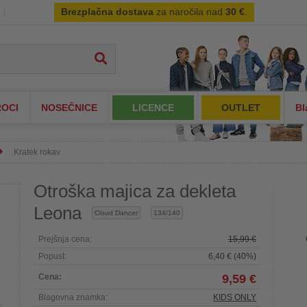
Brezplačna dostava
za naročila nad
30 €
.
OCI
NOSEČNICE
LICENCE
OUTLET
Bl
Kratek rokav
Otroška majica za dekleta
Leona
Cloud Dancer
134/140
Prejšnja cena:
15,99 €
Popust:
6,40 € (40%)
Cena:
9,59 €
Blagovna znamka:
KIDS ONLY