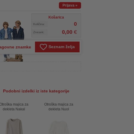
Prijava
»
Košarica
0
Količina:
0,00
€
Znesek:
Seznam želja
agovne znamke
Podobni izdelki iz iste kategorije
Otroška majica za
Otroška majica za
dekleta Nakal
dekleta Nuol