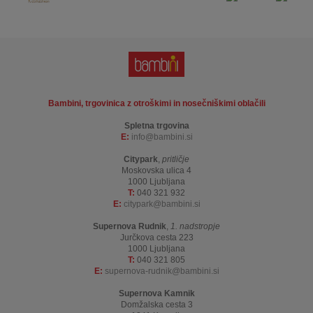
Bambini, trgovinica z otroškimi in nosečniškimi oblačili
Spletna trgovina
E:
info
bambini.si
Citypark
,
pritličje
Moskovska ulica 4
1000 Ljubljana
T:
040 321 932
E:
citypark
bambini.si
Supernova Rudnik
,
1. nadstropje
Jurčkova cesta 223
1000 Ljubljana
T:
040 321 805
E:
supernova-rudnik
bambini.si
Supernova Kamnik
Domžalska cesta 3