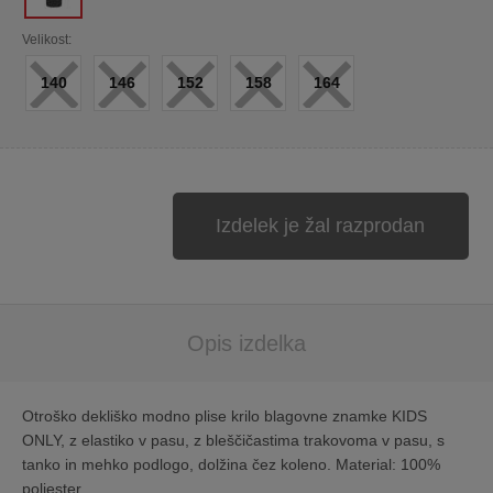
×
×
×
×
×
Velikost:
140
146
152
158
164
Izdelek je žal razprodan
Opis izdelka
Otroško dekliško modno plise krilo blagovne znamke KIDS
ONLY, z elastiko v pasu, z bleščičastima trakovoma v pasu, s
tanko in mehko podlogo, dolžina čez koleno. Material: 100%
poliester