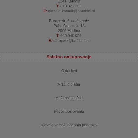
1241 Kamnik
T:
040 321 303
E:
qlandia-kamnik
bambini.si
Europark
,
1. nadstropje
Pobreška cesta 18
2000 Maribor
T:
040 540 050
E:
europark
bambini.si
Spletno nakupovanje
O dostavi
Vračilo blaga
Možnosti plačila
Pogoji poslovanja
Izjava o varstvu osebnih podatkov