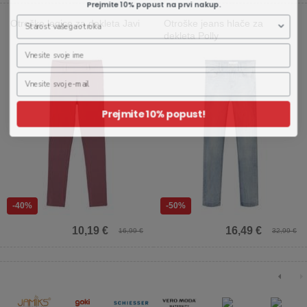
Prejmite 10% popust na prvi nakup.
Otroške legice za dekleta Javi
Otroške jeans hlače za
dekleta Polly
Prejmite 10% popust!
-40%
-50%
10,19 €
16,49 €
16,99 €
32,99 €