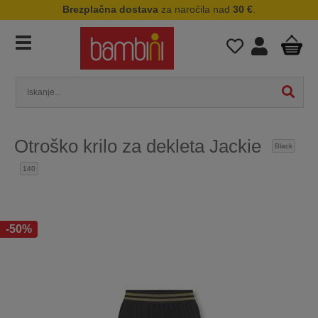
Brezplačna dostava
za naročila nad
30 €
.
Otroško krilo za dekleta Jackie
Black
140
-50%