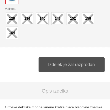
×
×
×
×
×
×
Velikost:
128
134
140
146
152
158
×
164
Izdelek je žal razprodan
Opis izdelka
Otroške dekliške modne lanene kratke hlače blagovne znamke