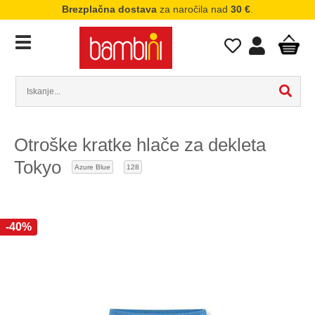
Brezplačna dostava
za naročila nad
30 €
.
Otroške kratke hlače za dekleta
Tokyo
Azure Blue
128
-40%