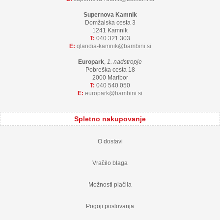
Supernova Kamnik
Domžalska cesta 3
1241 Kamnik
T:
040 321 303
E:
qlandia-kamnik
bambini.si
Europark
,
1. nadstropje
Pobreška cesta 18
2000 Maribor
T:
040 540 050
E:
europark
bambini.si
Spletno nakupovanje
O dostavi
Vračilo blaga
Možnosti plačila
Pogoji poslovanja