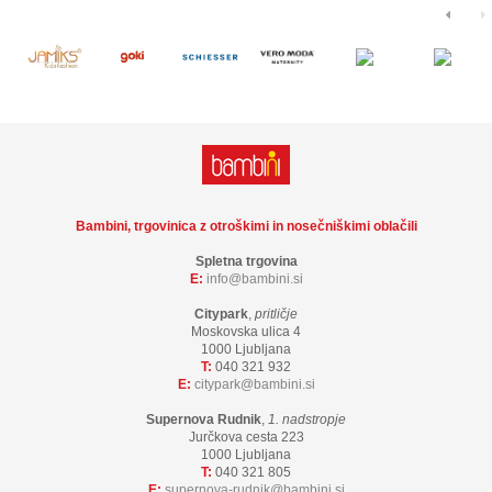
Bambini, trgovinica z otroškimi in nosečniškimi oblačili
Spletna trgovina
E:
info
bambini.si
Citypark
,
pritličje
Moskovska ulica 4
1000 Ljubljana
T:
040 321 932
E:
citypark
bambini.si
Supernova Rudnik
,
1. nadstropje
Jurčkova cesta 223
1000 Ljubljana
T:
040 321 805
E:
supernova-rudnik
bambini.si