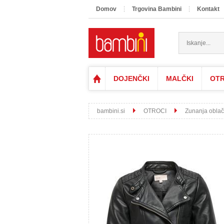
Domov
Trgovina Bambini
Kontakt
DOJENČKI
MALČKI
OTR
bambini.si
OTROCI
Zunanja oblač