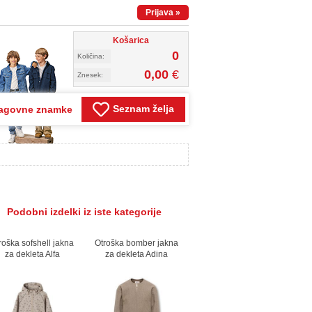
Prijava
»
Košarica
0
Količina:
0,00
€
Znesek:
Seznam želja
agovne znamke
Podobni izdelki iz iste kategorije
roška sofshell jakna
Otroška bomber jakna
za dekleta Alfa
za dekleta Adina