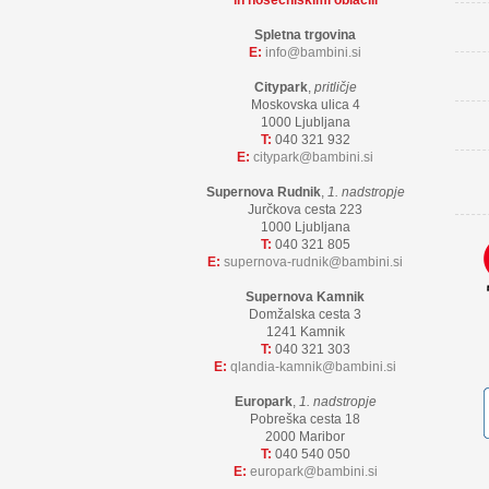
in nosečniškimi oblačili
Spletna trgovina
E:
info
bambini.si
Citypark
,
pritličje
Moskovska ulica 4
1000 Ljubljana
T:
040 321 932
E:
citypark
bambini.si
Supernova Rudnik
,
1. nadstropje
Jurčkova cesta 223
1000 Ljubljana
T:
040 321 805
E:
supernova-rudnik
bambini.si
Supernova Kamnik
Domžalska cesta 3
1241 Kamnik
T:
040 321 303
E:
qlandia-kamnik
bambini.si
Europark
,
1. nadstropje
Pobreška cesta 18
2000 Maribor
T:
040 540 050
E:
europark
bambini.si