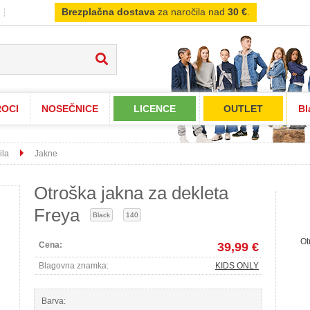
Brezplačna dostava
za naročila nad
30 €
.
OCI
NOSEČNICE
LICENCE
OUTLET
Bl
ila
Jakne
Otroška jakna za dekleta
Freya
Black
140
Ot
Cena:
39,99 €
Blagovna znamka:
KIDS ONLY
Barva: