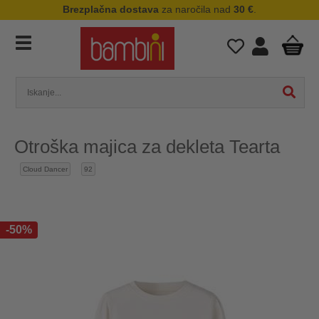
Brezplačna dostava
za naročila nad
30 €
.
Otroška majica za dekleta Tearta
Cloud Dancer
92
-50%