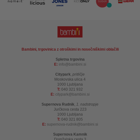
Bambini, trgovinica z otroškimi in nosečniškimi oblačili
Spletna trgovina
E:
info
bambini.si
Citypark
,
pritličje
Moskovska ulica 4
1000 Ljubljana
T:
040 321 932
E:
citypark
bambini.si
Supernova Rudnik
,
1. nadstropje
Jurčkova cesta 223
1000 Ljubljana
T:
040 321 805
E:
supernova-rudnik
bambini.si
Supernova Kamnik
Domžalska cesta 3