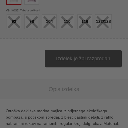
×
×
×
×
×
×
Velikost:
Tabela velikosti
92
98
104
110
116
122/128
Izdelek je žal razprodan
Opis izdelka
Otroška dekliška modna majica iz prijetnega ekološkega
bombaža, s potiskom spredaj, z bleščičastimi detajli, z rahlo
nabranimi rokavi na ramenih, regular kroj, dolg rokav. Material: