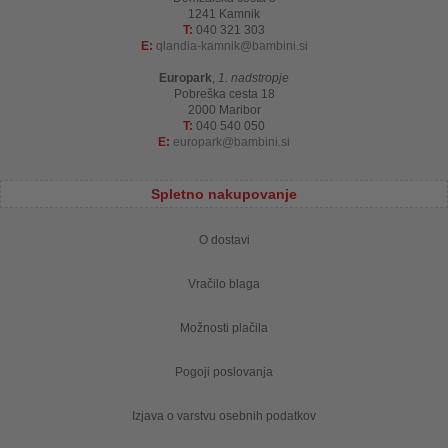
1241 Kamnik
T:
040 321 303
E:
qlandia-kamnik
bambini.si
Europark
,
1. nadstropje
Pobreška cesta 18
2000 Maribor
T:
040 540 050
E:
europark
bambini.si
Spletno nakupovanje
O dostavi
Vračilo blaga
Možnosti plačila
Pogoji poslovanja
Izjava o varstvu osebnih podatkov