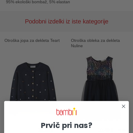
95% ekološki bombaž, 5% elastan
Podobni izdelki iz iste kategorije
Otroška jopa za dekleta Teart
Otroška obleka za dekleta
Nuline
-60%
Prvič pri nas?
32,99 €
10,40 €
25,99 €