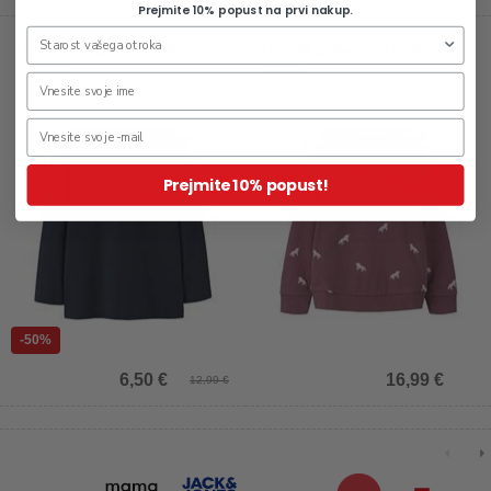
Prejmite 10% popust na prvi nakup.
Otroška majica za dekleta
Otroški pulover za dekleta
Teartas
Valba
Prejmite 10% popust!
-50%
6,50 €
16,99 €
12,99 €