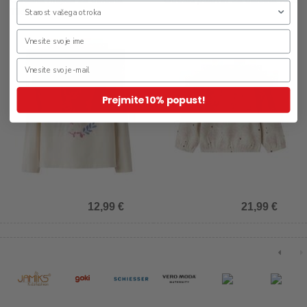
Tikka
Prejmite 10% popust!
12,99 €
21,99 €