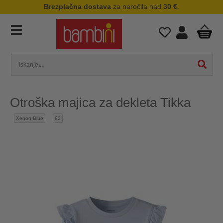
Brezplačna dostava
za naročila nad
30 €
.
Otroška majica za dekleta Tikka
Xenon Blue
92