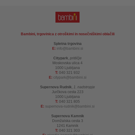
Bambini, trgovinica z otroškimi in nosečniškimi oblačili
Spletna trgovina
E:
info
bambini.si
Citypark
,
pritličje
Moskovska ulica 4
1000 Ljubljana
T:
040 321 932
E:
citypark
bambini.si
Supernova Rudnik
,
1. nadstropje
Jurčkova cesta 223
1000 Ljubljana
T:
040 321 805
E:
supernova-rudnik
bambini.si
Supernova Kamnik
Domžalska cesta 3
1241 Kamnik
T:
040 321 303