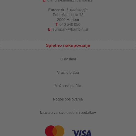
E:
qlandia-kamnik
bambini.si
Europark
,
1. nadstropje
Pobreška cesta 18
2000 Maribor
T:
040 540 050
E:
europark
bambini.si
Spletno nakupovanje
O dostavi
Vračilo blaga
Možnosti plačila
Pogoji poslovanja
Izjava o varstvu osebnih podatkov