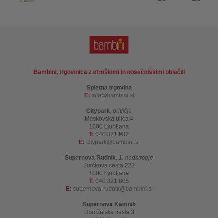
Bambini, trgovinica z otroškimi in nosečniškimi oblačili
Spletna trgovina
E:
info
bambini.si
Citypark
,
pritličje
Moskovska ulica 4
1000 Ljubljana
T:
040 321 932
E:
citypark
bambini.si
Supernova Rudnik
,
1. nadstropje
Jurčkova cesta 223
1000 Ljubljana
T:
040 321 805
E:
supernova-rudnik
bambini.si
Supernova Kamnik
Domžalska cesta 3