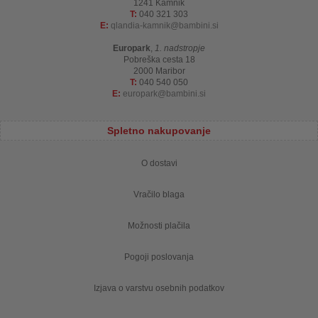
1241 Kamnik
T:
040 321 303
E:
qlandia-kamnik
bambini.si
Europark
,
1. nadstropje
Pobreška cesta 18
2000 Maribor
T:
040 540 050
E:
europark
bambini.si
Spletno nakupovanje
O dostavi
Vračilo blaga
Možnosti plačila
Pogoji poslovanja
Izjava o varstvu osebnih podatkov