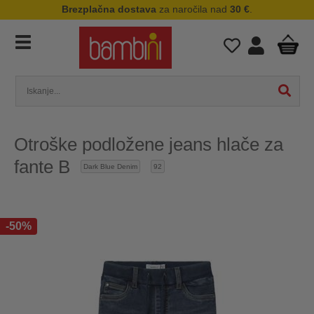
Brezplačna dostava
za naročila nad
30 €
.
Otroške podložene jeans hlače za
fante B
Dark Blue Denim
92
-50%