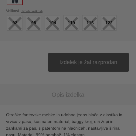
×
×
×
×
×
×
Velikost:
Tabela velikosti
92
98
104
110
116
122
Izdelek je žal razprodan
Opis izdelka
Otroške fantovske mehke in udobne jeans hlače z elastiko in
vrvico v pasu, kosmaten material, baggy kroj, s 5 žepi in
zankami za pas, s patentom na hlačnicah, nastavljiva širina
pasu. Material: 99% bombaž, 1% elastan