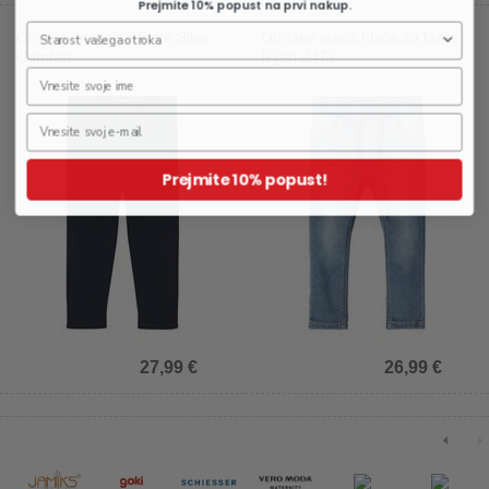
Prejmite 10% popust na prvi nakup.
Otroške hlače za fante Silas
Otroške jeans hlače za fante
Comfort
Ryan 2472
Prejmite 10% popust!
27,99 €
26,99 €