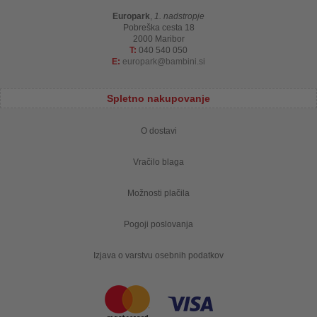
Europark
,
1. nadstropje
Pobreška cesta 18
2000 Maribor
T:
040 540 050
E:
europark
bambini.si
Spletno nakupovanje
O dostavi
Vračilo blaga
Možnosti plačila
Pogoji poslovanja
Izjava o varstvu osebnih podatkov