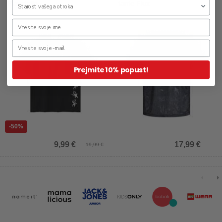
Playstatio
fante Flux
Prejmite 10% popust!
-50%
9,99 €
17,99 €
19,99 €