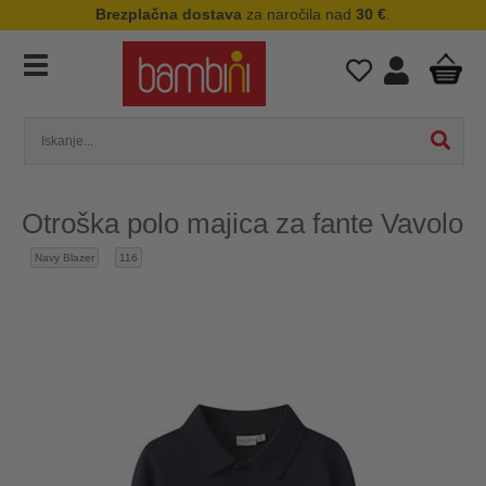
Brezplačna dostava
za naročila nad
30 €
.
Otroška polo majica za fante Vavolo
Navy Blazer
116