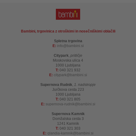
Bambini, trgovinica z otroškimi in nosečniškimi oblačili
Spletna trgovina
E:
info
bambini.si
Citypark
,
pritličje
Moskovska ulica 4
1000 Ljubljana
T:
040 321 932
E:
citypark
bambini.si
Supernova Rudnik
,
1. nadstropje
Jurčkova cesta 223
1000 Ljubljana
T:
040 321 805
E:
supernova-rudnik
bambini.si
Supernova Kamnik
Domžalska cesta 3
1241 Kamnik
T:
040 321 303
E:
qlandia-kamnik
bambini.si