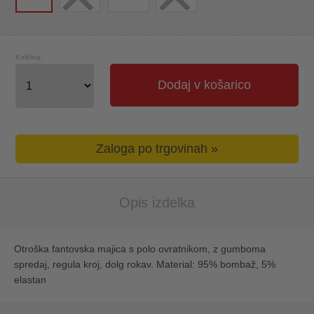
Količina:
Dodaj v košarico
Zaloga po trgovinah »
Opis izdelka
Otroška fantovska majica s polo ovratnikom, z gumboma
spredaj, regula kroj, dolg rokav. Material: 95% bombaž, 5%
elastan