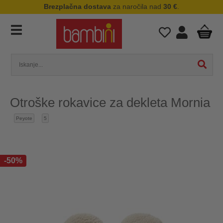
Brezplačna dostava
za naročila nad
30 €
.
Otroške rokavice za dekleta Mornia
Peyote
5
-50%