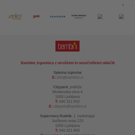
Bambini, trgovinica z otroškimi in nosečniškimi oblačili
Spletna trgovina
E:
info
bambini.si
Citypark
,
pritličje
Moskovska ulica 4
1000 Ljubljana
T:
040 321 932
E:
citypark
bambini.si
Supernova Rudnik
,
1. nadstropje
Jurčkova cesta 223
1000 Ljubljana
T:
040 321 805