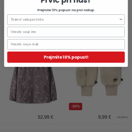
Prvič pri nas?
Prejmite 10% popust na prvi nakup.
39,99 €
44,99 €
Otroška softshell jakna za
Otroške rokavice za dekleta
dekleta Alfa0
Mornia
Prejmite 10% popust!
-50%
52,99 €
9,99 €
19,99 €