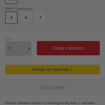
Velikost:
Tabela velikosti
5
6
7
Količina:
Dodaj v košarico
Zaloga po trgovinah »
Opis izdelka
Otroške dekliške rokavice iz mehkega teddy flisa, z rebrastim