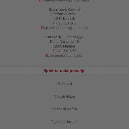
E:
supernova-rudnik
bambini.si
Supernova Kamnik
Domžalska cesta 3
1241 Kamnik
T:
040 321 303
E:
qlandia-kamnik
bambini.si
Europark
,
1. nadstropje
Pobreška cesta 18
2000 Maribor
T:
040 540 050
E:
europark
bambini.si
Spletno nakupovanje
O dostavi
Vračilo blaga
Možnosti plačila
Pogoji poslovanja