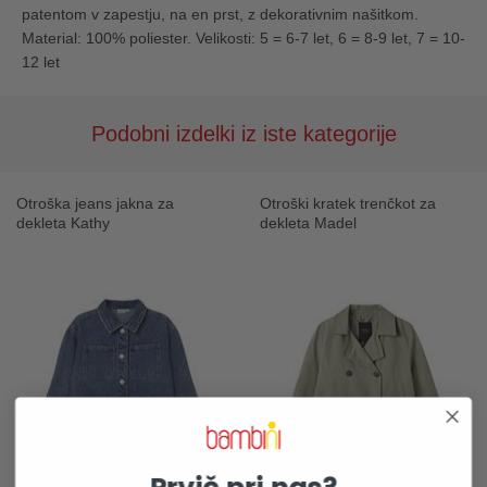
patentom v zapestju, na en prst, z dekorativnim našitkom.
Material: 100% poliester. Velikosti: 5 = 6-7 let, 6 = 8-9 let, 7 = 10-
12 let
Podobni izdelki iz iste kategorije
Otroška jeans jakna za
Otroški kratek trenčkot za
dekleta Kathy
dekleta Madel