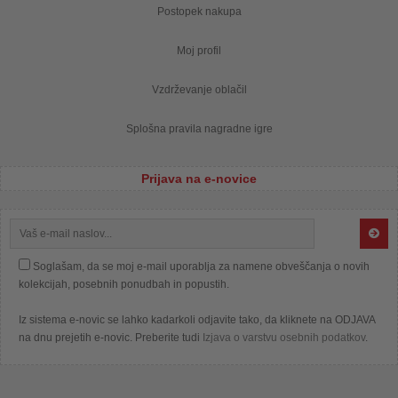
Postopek nakupa
Moj profil
Vzdrževanje oblačil
Splošna pravila nagradne igre
Prijava na e-novice
Soglašam, da se moj e-mail uporablja za namene obveščanja o novih
kolekcijah, posebnih ponudbah in popustih.
Iz sistema e-novic se lahko kadarkoli odjavite tako, da kliknete na ODJAVA
na dnu prejetih e-novic. Preberite tudi
Izjava o varstvu osebnih podatkov
.