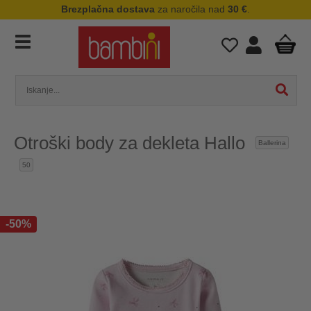
Brezplačna dostava
za naročila nad
30 €
.
Otroški body za dekleta Hallo
Ballerina
50
-50%