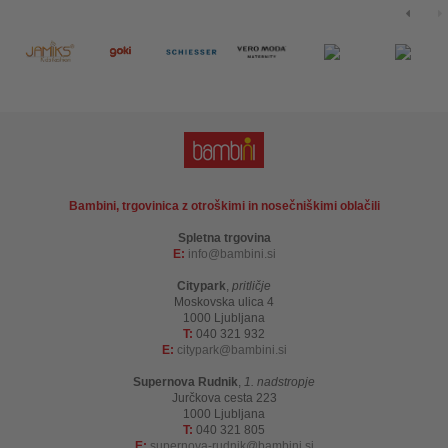
Bambini, trgovinica z otroškimi in nosečniškimi oblačili
Spletna trgovina
E:
info
bambini.si
Citypark
,
pritličje
Moskovska ulica 4
1000 Ljubljana
T:
040 321 932
E:
citypark
bambini.si
Supernova Rudnik
,
1. nadstropje
Jurčkova cesta 223
1000 Ljubljana
T:
040 321 805
E:
supernova-rudnik
bambini.si