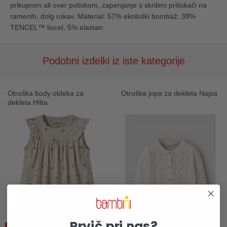
prikupnim all over potiskom, zapenjanje s skritimi pritiskači na
ramenih, dolg rokav. Material: 57% ekološki bombaž, 38%
TENCEL™ liocel, 5% elastan
Podobni izdelki iz iste kategorije
Otroška body obleka za
Otroška jopa za dekleta Najsa
dekleta Hitta
Prvič pri nas?