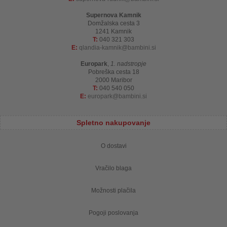
Supernova Kamnik
Domžalska cesta 3
1241 Kamnik
T:
040 321 303
E:
qlandia-kamnik
bambini.si
Europark
,
1. nadstropje
Pobreška cesta 18
2000 Maribor
T:
040 540 050
E:
europark
bambini.si
Spletno nakupovanje
O dostavi
Vračilo blaga
Možnosti plačila
Pogoji poslovanja