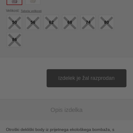
×
×
×
×
×
×
Velikost:
Tabela velikosti
50
56
62
68
74
80
×
86
Izdelek je žal razprodan
Opis izdelka
Otroški dekliški body iz prijetnega ekološkega bombaža, s