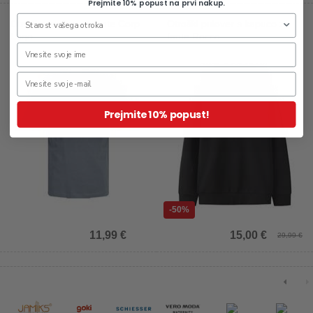
Prejmite 10% popust na prvi nakup.
Otroška majica za fante Corp
Otroški pulover s kapuco za
Logo
fante Rocco
Prejmite 10% popust!
-50%
11,99 €
15,00 €
29,99 €