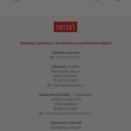
Bambini, trgovinica z otroškimi in nosečniškimi oblačili
Spletna trgovina
E:
info
bambini.si
Citypark
,
pritličje
Moskovska ulica 4
1000 Ljubljana
T:
040 321 932
E:
citypark
bambini.si
Supernova Rudnik
,
1. nadstropje
Jurčkova cesta 223
1000 Ljubljana
T:
040 321 805
E:
supernova-rudnik
bambini.si
Supernova Kamnik
Domžalska cesta 3