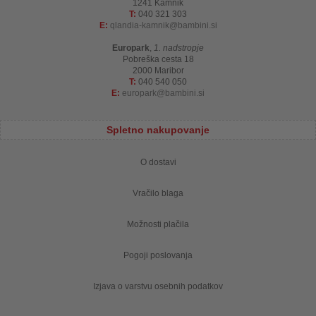
1241 Kamnik
T:
040 321 303
E:
qlandia-kamnik
bambini.si
Europark
,
1. nadstropje
Pobreška cesta 18
2000 Maribor
T:
040 540 050
E:
europark
bambini.si
Spletno nakupovanje
O dostavi
Vračilo blaga
Možnosti plačila
Pogoji poslovanja
Izjava o varstvu osebnih podatkov