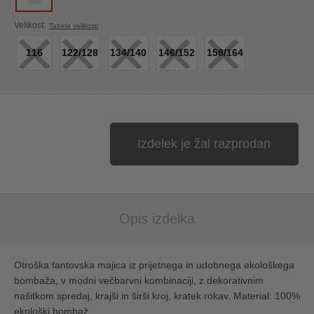
×
×
×
×
×
Velikost:
Tabela velikosti
116
122/128
134/140
146/152
158/164
Izdelek je žal razprodan
Opis izdelka
Otroška fantovska majica iz prijetnega in udobnega ekološkega
bombaža, v modni večbarvni kombinaciji, z dekorativnim
našitkom spredaj, krajši in širši kroj, kratek rokav. Material: 100%
ekološki bombaž