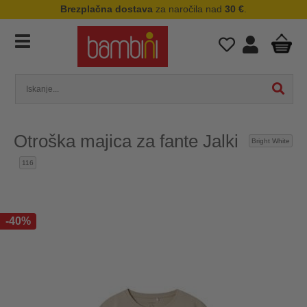
Brezplačna dostava
za naročila nad
30 €
.
Otroška majica za fante Jalki
Bright White
116
-40%