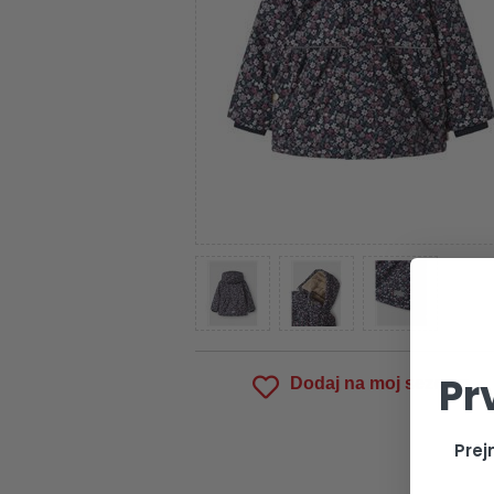
Pr
Dodaj na moj seznam
Prej