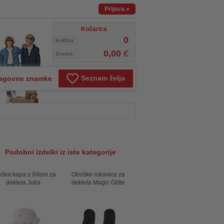
Prijava
»
Košarica
0
Količina:
0,00
€
Znesek:
Seznam želja
agovne znamke
Podobni izdelki iz iste kategorije
oška kapa s šiltom za
Otroške rokavice za
dekleta Julia
dekleta Magic Glitte