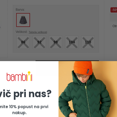
Barva:
-5
Otr
×
×
×
×
×
Velikost:
Tabela velikosti
86
92
98
104
110
Izdelek je žal razprodan
vič pri nas?
mite 10% popust na prvi
nakup.