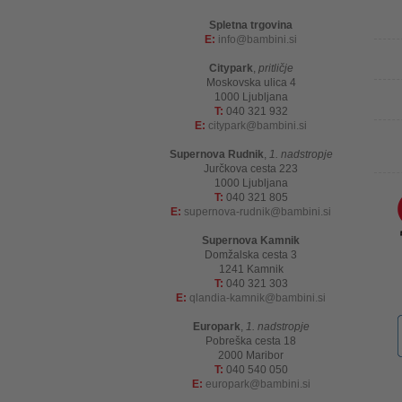
Spletna trgovina
E:
info
bambini.si
Citypark
,
pritličje
Moskovska ulica 4
1000 Ljubljana
T:
040 321 932
E:
citypark
bambini.si
Supernova Rudnik
,
1. nadstropje
Jurčkova cesta 223
1000 Ljubljana
T:
040 321 805
E:
supernova-rudnik
bambini.si
Supernova Kamnik
Domžalska cesta 3
1241 Kamnik
T:
040 321 303
E:
qlandia-kamnik
bambini.si
Europark
,
1. nadstropje
Pobreška cesta 18
2000 Maribor
T:
040 540 050
E:
europark
bambini.si