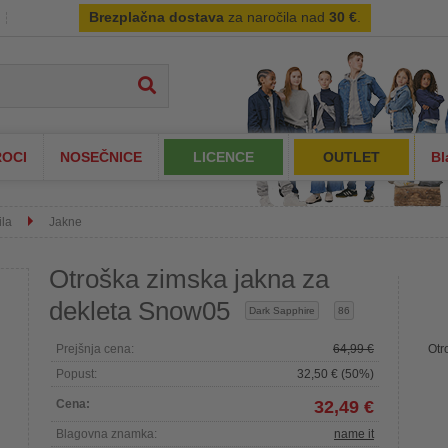
Brezplačna dostava
za naročila nad
30 €
.
OCI
NOSEČNICE
LICENCE
OUTLET
Bl
ila
Jakne
Otroška zimska jakna za
dekleta Snow05
Dark Sapphire
86
Prejšnja cena:
64,99 €
Otr
Popust:
32,50 € (50%)
Cena:
32,49 €
Blagovna znamka:
name it