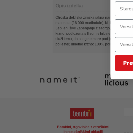
Opis izdelka
Otroška dekliška zimska jakna najvišje kakovost
materiala (16.000 martindale), ki diha (3.000 g
Lepljeni šivi! Zapenjanje z zadrgo, odsevni elem
krzno, podložena s flisom v hrbtnem delu ter pri ov
služi temu, da sneg ne more pod jakno, dva žepa
poliester, umetno krzno: 100% poliester
Pre
Bambini, trgovinica z otroškimi
in nosečniškimi oblačili