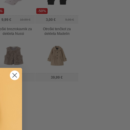
0%
-50%
9,99 €
3,00 €
19,99 €
5,99 €
oški brezrokavnik za
Otroški tenčkot za
dekleta Nussi
dekleta Madelin
25,99 €
39,99 €