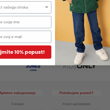
i, primerna tudi za smučanje, narejena iz odličnega vzdržljivega
/m2/24h), ne prepušča vode (5.000 mm vodnega stolpca) in vetra.
enti na rokavih, žepih ter kapuci. Odstranljiva kapuca ter umetno
ratniku, elastika v zapestjih, v notranjosti v višini pasu elastika, ki
. Material: 100% poliester, polnilo: 100% poliester, podloga: 100%
jmite 10% popust!
Spletno nakupovanje
Potrebujete pomoč?
O dostavi
Pomoč uporabnikom