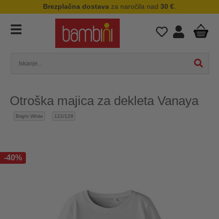
Brezplačna dostava
za naročila nad
30 €
.
Otroška majica za dekleta Vanaya
Bright White
122/128
-40%