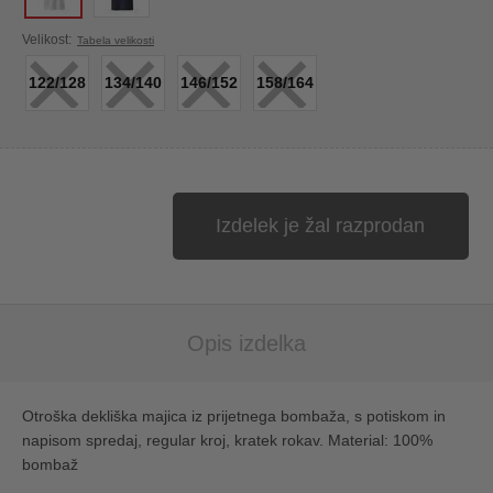
×
×
×
×
Velikost:
Tabela velikosti
122/128
134/140
146/152
158/164
Izdelek je žal razprodan
Opis izdelka
Otroška dekliška majica iz prijetnega bombaža, s potiskom in
napisom spredaj, regular kroj, kratek rokav. Material: 100%
bombaž