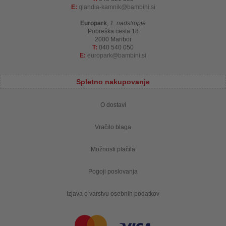
E:
qlandia-kamnik
bambini.si
Europark
,
1. nadstropje
Pobreška cesta 18
2000 Maribor
T:
040 540 050
E:
europark
bambini.si
Spletno nakupovanje
O dostavi
Vračilo blaga
Možnosti plačila
Pogoji poslovanja
Izjava o varstvu osebnih podatkov