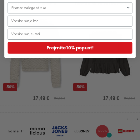
Otroški pulover za dekleta
Otroška bluza za dekleta Kora
Donna
Prejmite 10% popust!
-50%
-50%
17,49 €
17,49 €
34,99 €
34,99 €