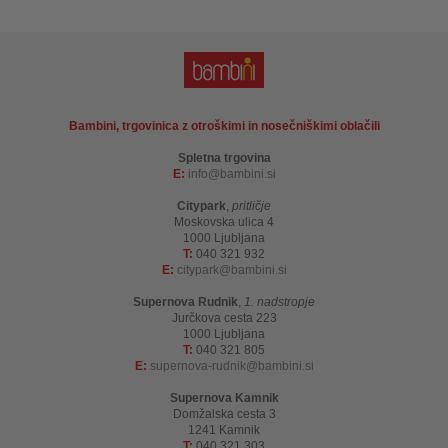
Bambini, trgovinica z otroškimi in nosečniškimi oblačili
Spletna trgovina
E:
info
bambini.si
Citypark
,
pritličje
Moskovska ulica 4
1000 Ljubljana
T:
040 321 932
E:
citypark
bambini.si
Supernova Rudnik
,
1. nadstropje
Jurčkova cesta 223
1000 Ljubljana
T:
040 321 805
E:
supernova-rudnik
bambini.si
Supernova Kamnik
Domžalska cesta 3
1241 Kamnik
T:
040 321 303