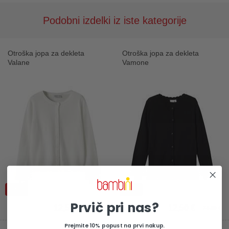
Podobni izdelki iz iste kategorije
Otroška jopa za dekleta
Otroška jopa za dekleta
Valane
Vamone
-50%
-50%
Prvič pri nas?
12,50 €
12,50 €
24,99 €
24,99 €
Prejmite 10% popust na prvi nakup.